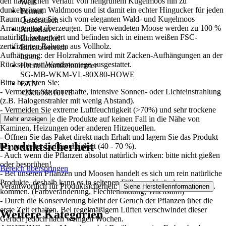
den natürlichen Verlauf von hellgrünem Kugelmoos hin zu
Weiß
dunkelgrünem Waldmoos und ist damit ein echter Hingucker für jeden
Format
Raum. Lassen Sie sich vom eleganten Wald- und Kugelmoos
Quadratisch
Arrangement überzeugen. Die verwendeten Moose werden zu 100 %
Artikelart
natürlich konserviert und befinden sich in einem weißen FSC-
Einzelartikel
zertifizierten Rahmen aus Vollholz.
Einsatzbereich
Aufhängung: der Holzrahmen wird mit Zacken-Aufhängungen an der
Innen
Rückseite zur Wandmontage ausgestattet.
Herstellerartikelnummer
SG-MB-WKM-VL-80X80-HOWE
Bitte beachten Sie:
EAN
- Vermeiden Sie dauerhafte, intensive Sonnen- oder Lichteinstrahlung
4260696810178
(z.B. Halogenstrahler mit wenig Abstand).
- Vermeiden Sie extreme Luftfeuchtigkeit (>70%) und sehr trockene
Luft. Hängen Sie die Produkte auf keinen Fall in die Nähe von
Mehr anzeigen
Kaminen, Heizungen oder anderen Hitzequellen.
- Öffnen Sie das Paket direkt nach Erhalt und lagern Sie das Produkt
Produktsicherheit
bei geregelter Luftfeuchtigkeit (40 - 70 %).
- Auch wenn die Pflanzen absolut natürlich wirken: bitte nicht gießen
oder besprühen!
Bereich überspringen
- Bei unseren Pflanzen und Moosen handelt es sich um rein natürliche
Produkte, deshalb kann es in seltenen Fällen zu Veränderungen
Verantwortlich für Produktsicherheit:
.
Siehe Herstellerinformationen
kommen. (Farbveränderung, Flechtenbildung, Wachstum)
- Durch die Konservierung bleibt der Geruch der Pflanzen über die
erste Zeit erhalten. Bei regelmäßigem Lüften verschwindet dieser
Weitere Kategorien
Geruch jedoch nach wenigen Wochen.