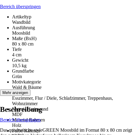
Bereich überspringen
Artikeltyp
Wandbild
Ausführung
Moosbild
Maße (BxH)
80 x 80 cm
Tiefe
4 cm
Gewicht
10,5 kg
Grundfarbe
Grün
Motivkategorie
Wald & Bäume
Räume
Mehr anzeigen
Esszimmer, Flur / Diele, Schlafzimmer, Treppenhaus,
Wohnzimmer
Beschreibung
Material Leinwand
MDF
Bereich überspringen
Material Rahmen
Holz
Das quadratische styleGREEN Moosbild im Format 80 x 80 cm zeigt
Farbe Rahmen