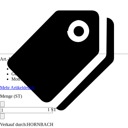
Art.-Nr.
10473776
Material Leinwand
:
MDF
Gewicht
:
10,5 kg
Motivkategorie
:
Wald & Bäume
Mehr Artikeldetails
Menge (ST)
1 ST
Verkauf durch:
HORNBACH