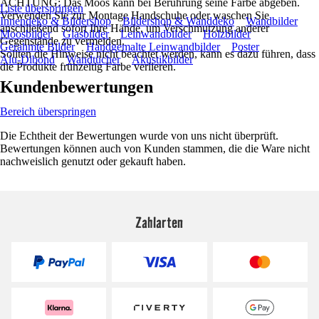
ACHTUNG: Das Moos kann bei Berührung seine Farbe abgeben.
Liste überspringen
Verwenden Sie zur Montage Handschuhe oder waschen Sie
Innendeko & Bildershop
Bildershop & Wanddeko
Wandbilder
anschließend sofort Ihre Hände, um Verschmutzung anderer
Moosbilder
Glasbilder
Leinwandbilder
Holzbilder
Gegenstände zu vermeiden.
Gerahmte Bilder
Handgemalte Leinwandbilder
Poster
Sollten die Hinweise nicht beachtet werden, kann es dazu führen, dass
Alu-Dibond
Wandtücher
Akustikbilder
die Produkte frühzeitig Farbe verlieren.
Kundenbewertungen
Bereich überspringen
Die Echtheit der Bewertungen wurde von uns nicht überprüft.
Bewertungen können auch von Kunden stammen, die die Ware nicht
nachweislich genutzt oder gekauft haben.
Zahlarten