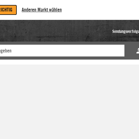
RICHTIG
Anderen Markt wählen
Sendungsverfolg