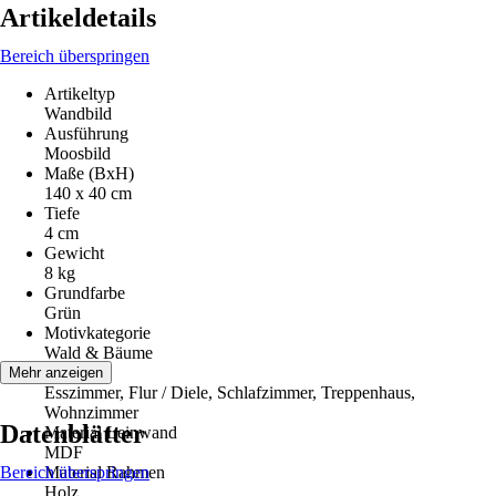
Artikeldetails
Bereich überspringen
Artikeltyp
Wandbild
Ausführung
Moosbild
Maße (BxH)
140 x 40 cm
Tiefe
4 cm
Gewicht
8 kg
Grundfarbe
Grün
Motivkategorie
Wald & Bäume
Räume
Mehr anzeigen
Esszimmer, Flur / Diele, Schlafzimmer, Treppenhaus,
Wohnzimmer
Datenblätter
Material Leinwand
MDF
Bereich überspringen
Material Rahmen
Holz