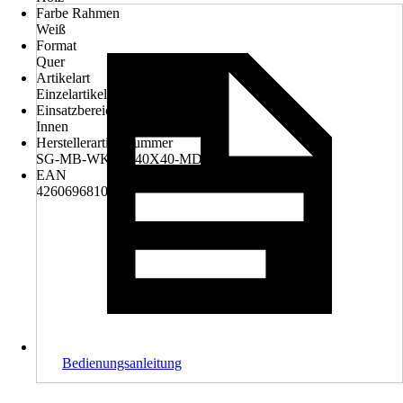
Farbe Rahmen
Weiß
Format
Quer
Artikelart
Einzelartikel
Einsatzbereich
Innen
Herstellerartikelnummer
SG-MB-WKM-140X40-MDFW
EAN
4260696810024
Bedienungsanleitung