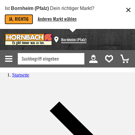
Ist
Bornheim (Pfalz)
Dein richtiger Markt?
JA, RICHTIG
Anderen Markt wählen
Bornheim (Pfalz)
Startseite