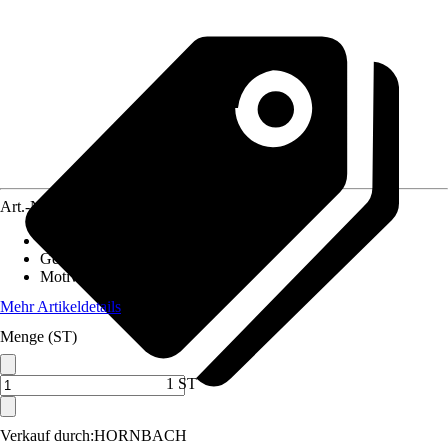
Art.-Nr.
10360468
Material Leinwand
:
MDF
Gewicht
:
8 kg
Motivkategorie
:
Wald & Bäume
Mehr Artikeldetails
Menge (ST)
1 ST
Verkauf durch:
HORNBACH