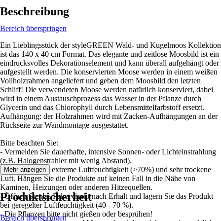
Beschreibung
Bereich überspringen
Ein Lieblingsstück der styleGREEN Wald- und Kugelmoos Kollektion
ist das 140 x 40 cm Format. Das elegante und zeitlose Moosbild ist ein
eindrucksvolles Dekorationselement und kann überall aufgehängt oder
aufgestellt werden. Die konservierten Moose werden in einem weißen
Vollholzrahmen angeliefert und geben dem Moosbild den letzten
Schliff! Die verwendeten Moose werden natürlich konserviert, dabei
wird in einem Austauschprozess das Wasser in der Pflanze durch
Glycerin und das Chlorophyll durch Lebensmittelfarbstoff ersetzt.
Aufhängung: der Holzrahmen wird mit Zacken-Aufhängungen an der
Rückseite zur Wandmontage ausgestattet.
Bitte beachten Sie:
- Vermeiden Sie dauerhafte, intensive Sonnen- oder Lichteinstrahlung
(z.B. Halogenstrahler mit wenig Abstand).
- Vermeiden Sie extreme Luftfeuchtigkeit (>70%) und sehr trockene
Mehr anzeigen
Luft. Hängen Sie die Produkte auf keinen Fall in die Nähe von
Kaminen, Heizungen oder anderen Hitzequellen.
Produktsicherheit
- Öffnen Sie das Paket direkt nach Erhalt und lagern Sie das Produkt
bei geregelter Luftfeuchtigkeit (40 - 70 %).
- Die Pflanzen bitte nicht gießen oder besprühen!
Bereich überspringen