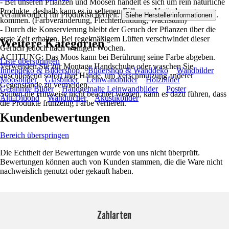
- Bei unseren Pflanzen und Moosen handelt es sich um rein natürliche
Produkte, deshalb kann es in seltenen Fällen zu Veränderungen
Verantwortlich für Produktsicherheit:
.
Siehe Herstellerinformationen
kommen. (Farbveränderung, Flechtenbildung, Wachstum)
- Durch die Konservierung bleibt der Geruch der Pflanzen über die
erste Zeit erhalten. Bei regelmäßigem Lüften verschwindet dieser
Weitere Kategorien
Geruch jedoch nach wenigen Wochen.
ACHTUNG: Das Moos kann bei Berührung seine Farbe abgeben.
Liste überspringen
Verwenden Sie zur Montage Handschuhe oder waschen Sie
Innendeko & Bildershop
Bildershop & Wanddeko
Wandbilder
anschließend sofort Ihre Hände, um Verschmutzung anderer
Moosbilder
Glasbilder
Leinwandbilder
Holzbilder
Gegenstände zu vermeiden.
Gerahmte Bilder
Handgemalte Leinwandbilder
Poster
Sollten die Hinweise nicht beachtet werden, kann es dazu führen, dass
Alu-Dibond
Wandtücher
Akustikbilder
die Produkte frühzeitig Farbe verlieren.
Kundenbewertungen
Bereich überspringen
Die Echtheit der Bewertungen wurde von uns nicht überprüft.
Bewertungen können auch von Kunden stammen, die die Ware nicht
nachweislich genutzt oder gekauft haben.
Zahlarten