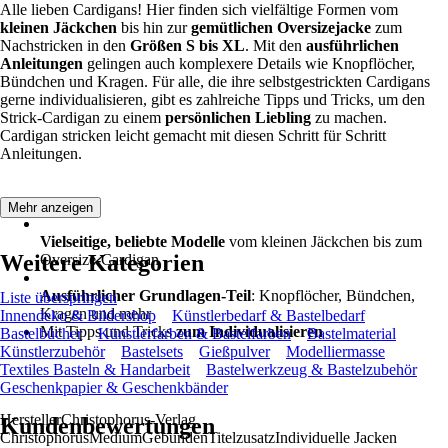
Alle lieben Cardigans! Hier finden sich vielfältige Formen vom
kleinen Jäckchen
bis hin zur
gemütlichen Oversizejacke
zum
Nachstricken in den
Größen S bis XL
. Mit den
ausführlichen
Anleitungen
gelingen auch komplexere Details wie Knopflöcher,
Bündchen und Kragen. Für alle, die ihre selbstgestrickten Cardigans
gerne individualisieren, gibt es zahlreiche Tipps und Tricks, um den
Strick-Cardigan zu einem
persönlichen Liebling
zu machen.
Cardigan stricken leicht gemacht mit diesen Schritt für Schritt
Anleitungen.
Mehr anzeigen
Vielseitige, beliebte Modelle
vom kleinen Jäckchen bis zum
Weitere Kategorien
Oversize-Cardigan
Ausführlicher Grundlagen-Teil
: Knopflöcher, Bündchen,
Liste überspringen
Kragen und mehr
Innendeko & Bildershop
Künstlerbedarf & Bastelbedarf
Mit Tipps und Tricks
zum Individualisieren
Bastelbücher
Künstlerfarben & Bastelfarben
Bastelmaterial
Künstlerzubehör
Bastelsets
Gießpulver
Modelliermasse
Textiles Basteln & Handarbeit
Bastelwerkzeug & Bastelzubehör
Geschenkpapier & Geschenkbänder
HerstellerChristophorus-Verlag
Kundenbewertungen
ChristophorusMediumGebundenTitelzusatzIndividuelle Jacken