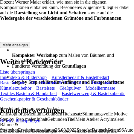
Dozent Werner Maier erklärt, wie man sie in die eigenen
Kompositionen einbauen kann. Besonderes Augenmerk legt er dabei
auf die
Darstellung von Licht und Schatten
sowie auf die
Wiedergabe der verschiedenen Grüntöne und Farbnuancen
.
Mehr anzeigen
Kompakter Workshop
zum Malen von Bäumen und
Weitere Kategorien
Sträuchern mit Acrylfarben
Fundierte Vermittlung der
Grundlagen
Liste überspringen
Innendeko & Bildershop
Künstlerbedarf & Bastelbedarf
Step by Step erklärt für Anfänger und Fortgeschrittene
Bastelbücher
Künstlerfarben & Bastelfarben
Bastelmaterial
Künstlerzubehör
Bastelsets
Gießpulver
Modelliermasse
Textiles Basteln & Handarbeit
Bastelwerkzeug & Bastelzubehör
Geschenkpapier & Geschenkbänder
HerstellerChristophorus-Verlag
Kundenbewertungen
ChristophorusMediumGebundenTitelzusatzStimmungsvolle Motive
Step by Step malenInhaltGebundenTitelMein Atelier Acrylmalerei
Bereich überspringen
Bäume &
SträucherErscheinungsdatum26.08.2022SpracheDeutschSeiten96Auto
Die Echtheit der Bewertungen wurde von uns nicht überprüft.