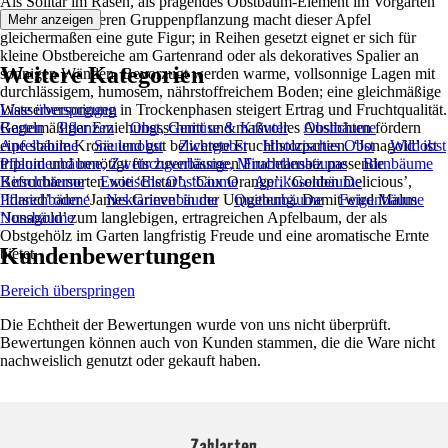
Als Solitär im Rasen, als prägendes Obstbaum-Element im Vorgarten
oder in der lockeren Gruppenpflanzung macht dieser Apfel
Mehr anzeigen
gleichermaßen eine gute Figur; in Reihen gesetzt eignet er sich für
kleine Obstbereiche am Gartenrand oder als dekoratives Spalier an
Weitere Kategorien
sonnigen Wänden. Bevorzugt werden warme, vollsonnige Lagen mit
durchlässigem, humosem, nährstoffreichem Boden; eine gleichmäßige
Wasserversorgung in Trockenphasen steigert Ertrag und Fruchtqualität.
Liste überspringen
Regelmäßiger Erziehungsschnitt und maßvolles Auslichten fördern
Garten
Pflanzen
Obst, Gemüse & Kräuter
Obstbäume
eine stabile Krone und gut belichtete Fruchtholzpartien. ‘Jonagold’ ist
Apfelbäume
Säulenobst
Zwergobst
Historisches Obst
Wildobst
triploid und benötigt für zuverlässigen Fruchtansatz passende
Pflaumenbäume, Zwetschgenbäume, Mirabellenbäume
Birnbäume
Befruchtersorten wie ‘Elstar’, ‘Cox Orange’, ‘Golden Delicious’,
Kirschbäume
Exotische Obstbäume
Aprikosenbäume
‘Idared’ oder ‘James Grieve’ in der Umgebung. Damit wird Malus
Pfirsichbäume
Nektarinenbäume
Quittenbäume
Feigenbäume
‘Jonagold’ zum langlebigen, ertragreichen Apfelbaum, der als
Nussbäume
Obstgehölz im Garten langfristig Freude und eine aromatische Ernte
Kundenbewertungen
bietet.
Bereich überspringen
Die Echtheit der Bewertungen wurde von uns nicht überprüft.
Bewertungen können auch von Kunden stammen, die die Ware nicht
nachweislich genutzt oder gekauft haben.
Zahlarten