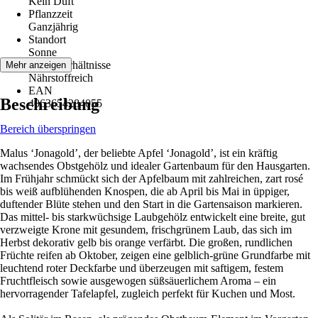
Kein Duft
Pflanzzeit
Ganzjährig
Standort
Sonne
Bodenverhältnisse
Mehr anzeigen
Nährstoffreich
EAN
Beschreibung
4063654284055
Bereich überspringen
Malus ‘Jonagold’, der beliebte Apfel ‘Jonagold’, ist ein kräftig
wachsendes Obstgehölz und idealer Gartenbaum für den Hausgarten.
Im Frühjahr schmückt sich der Apfelbaum mit zahlreichen, zart rosé
bis weiß aufblühenden Knospen, die ab April bis Mai in üppiger,
duftender Blüte stehen und den Start in die Gartensaison markieren.
Das mittel- bis starkwüchsige Laubgehölz entwickelt eine breite, gut
verzweigte Krone mit gesundem, frischgrünem Laub, das sich im
Herbst dekorativ gelb bis orange verfärbt. Die großen, rundlichen
Früchte reifen ab Oktober, zeigen eine gelblich-grüne Grundfarbe mit
leuchtend roter Deckfarbe und überzeugen mit saftigem, festem
Fruchtfleisch sowie ausgewogen süßsäuerlichem Aroma – ein
hervorragender Tafelapfel, zugleich perfekt für Kuchen und Most.