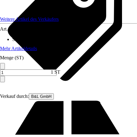
Weitere Artikel des Verkäufers
Art.-Nr.
12403302
Standort
:
Sonne
Mehr Artikeldetails
Menge (ST)
1 ST
Verkauf durch:
B&L GmbH