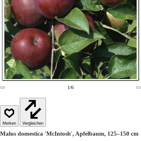
1
/
6
Vergleichen
Malus domestica 'McIntosh', Apfelbaum, 125–150 cm