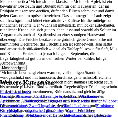
Malus domestica ‘McIntosh’, der klassische McIntosh-Apfel, ist ein
bewährter Obstbaum und Blütenbaum für den Hausgarten, der im
Frühjahr mit zart rosé-weißen, duftenden Blüten schmückt und damit
jeden Gartenraum optisch bereichert. Das sommergrüne Laub zeigt
sich frischgrün und bildet eine attraktive Kulisse für die mittelgroßen,
rundlichen Früchte. Der Wuchs ist mittelstark, mit locker aufgebauter,
rundlicher Krone, die sich gut erziehen lässt und sowohl als Solitär im
Vorgarten als auch als Spalierobst an einer sonnigen Hauswand
überzeugt. Die Früchte besitzen eine grünlich-gelbe Grundfarbe mit
karminroter Deckfarbe, das Fruchtfleisch ist schneeweiß, sehr saftig
und aromatisch süß-säuerlich – ideal als Tafelapfel sowie für Saft, Mus
und Kuchen. Erntezeit ist je nach Lage ab September, die
Lagerfähigkeit ist gut bis in den frühen Winter bei kühler, luftiger
Aufbewahrung.
Mehr anzeigen
‘McIntosh’ bevorzugt einen warmen, vollsonnigen Standort,
windgeschützt und mit humosem, durchlässigem, nährstoffreichem
Weitere Kategorien
Boden, der gleichmäßig frisch, jedoch nicht staunass ist; leicht saure
bis neutrale pH-Werte sind vorteilhaft. Regelmäßiger Erhaltungsschnitt
fördert Licht im Kroneninneren, Blütenansatz und gleichmäßige
Liste überspringen
Fruchtgröße; bei reichem Behang empfiehlt sich ein moderates
Garten
Pflanzen
Obst, Gemüse & Kräuter
Obstbäume
Ausdünnen. Als Obstgehölz eignet er sich für den klassischen
Apfelbäume
Säulenobst
Zwergobst
Historisches Obst
Wildobst
Obstgarten, die kleine Obstwiese, den Familiengarten und für
Pflaumenbäume, Zwetschgenbäume, Mirabellenbäume
Birnbäume
Gruppenpflanzungen mit ergänzenden Sorten. Für sichere
Kirschbäume
Exotische Obstbäume
Aprikosenbäume
Fruchtbildung ist ein passender Befruchter mit ähnlicher Blütezeit
Pfirsichbäume
Nektarinenbäume
Quittenbäume
Feigenbäume