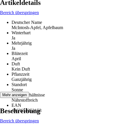
Artikeldetails
Bereich überspringen
Deutscher Name
McIntosh-Apfel, Apfelbaum
Winterhart
Ja
Mehrjährig
Ja
Blütezeit
April
Duft
Kein Duft
Pflanzzeit
Ganzjährig
Standort
Sonne
Bodenverhältnisse
Mehr anzeigen
Nährstoffreich
EAN
Beschreibung
4063654252153
Bereich überspringen