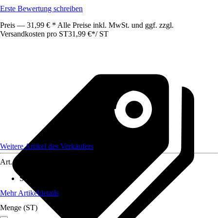
Erste Bewertung schreiben
Preis — 31,99 € * Alle Preise inkl. MwSt. und ggf. zzgl.
Versandkosten pro ST
31,99 €
*
/
ST
Weitere Artikel des Verkäufers
Art.-Nr.
12403986
Standort
:
Sonne
Mehr Artikeldetails
Menge (ST)