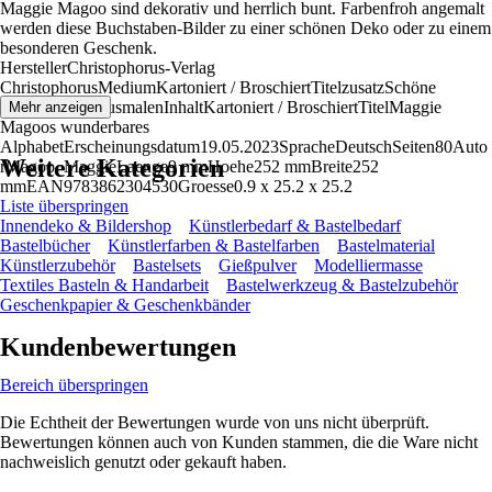
Maggie Magoo sind dekorativ und herrlich bunt. Farbenfroh angemalt
werden diese Buchstaben-Bilder zu einer schönen Deko oder zu einem
besonderen Geschenk.
HerstellerChristophorus-Verlag
ChristophorusMediumKartoniert / BroschiertTitelzusatzSchöne
Initialen zum AusmalenInhaltKartoniert / BroschiertTitelMaggie
Mehr anzeigen
Magoos wunderbares
AlphabetErscheinungsdatum19.05.2023SpracheDeutschSeiten80Auto
Weitere Kategorien
rMagoo, MaggieLaenge9 mmHoehe252 mmBreite252
mmEAN9783862304530Groesse0.9 x 25.2 x 25.2
Liste überspringen
Innendeko & Bildershop
Künstlerbedarf & Bastelbedarf
Bastelbücher
Künstlerfarben & Bastelfarben
Bastelmaterial
Künstlerzubehör
Bastelsets
Gießpulver
Modelliermasse
Textiles Basteln & Handarbeit
Bastelwerkzeug & Bastelzubehör
Geschenkpapier & Geschenkbänder
Kundenbewertungen
Bereich überspringen
Die Echtheit der Bewertungen wurde von uns nicht überprüft.
Bewertungen können auch von Kunden stammen, die die Ware nicht
nachweislich genutzt oder gekauft haben.