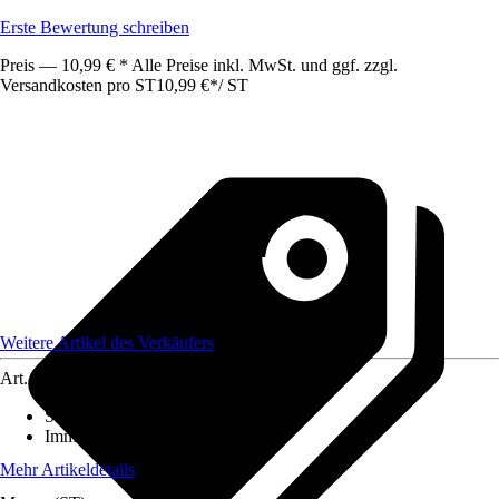
Erste Bewertung schreiben
Preis — 10,99 € * Alle Preise inkl. MwSt. und ggf. zzgl.
Versandkosten pro ST
10,99 €
*
/
ST
Weitere Artikel des Verkäufers
Art.-Nr.
12400973
Standort
:
Sonne
Immergrün
:
Ja
Mehr Artikeldetails