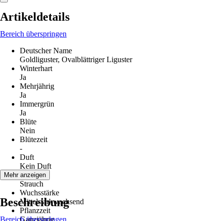
Artikeldetails
Bereich überspringen
Deutscher Name
Goldliguster, Ovalblättriger Liguster
Winterhart
Ja
Mehrjährig
Ja
Immergrün
Ja
Blüte
Nein
Blütezeit
-
Duft
Kein Duft
Wuchs
Mehr anzeigen
Strauch
Wuchsstärke
Beschreibung
Mittelstarkwachsend
Pflanzzeit
Bereich überspringen
Ganzjährig