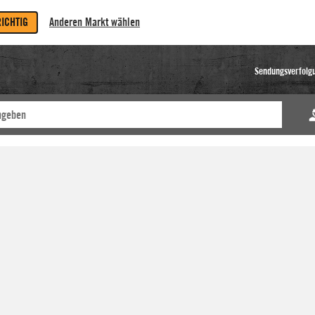
RICHTIG
Anderen Markt wählen
Sendungsverfolg