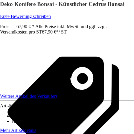
Deko Konifere Bonsai - Künstlicher Cedrus Bonsai
Erste Bewertung schreiben
Preis — 67,90 € * Alle Preise inkl. MwSt. und ggf. zzgl.
Versandkosten pro ST
67,90 €
*
/
ST
Weitere Artikel des Verkäufers
Art.-Nr.
12751413
Artikeltyp
:
Kunstbaum
Höhe
:
35 cm
Mehr Artikeldetails