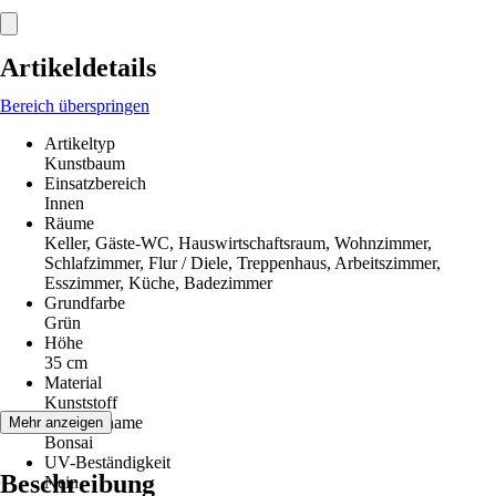
Artikeldetails
Bereich überspringen
Artikeltyp
Kunstbaum
Einsatzbereich
Innen
Räume
Keller, Gäste-WC, Hauswirtschaftsraum, Wohnzimmer,
Schlafzimmer, Flur / Diele, Treppenhaus, Arbeitszimmer,
Esszimmer, Küche, Badezimmer
Grundfarbe
Grün
Höhe
35 cm
Material
Kunststoff
Pflanzenname
Mehr anzeigen
Bonsai
UV-Beständigkeit
Beschreibung
Nein