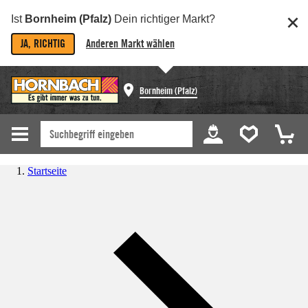
Ist
Bornheim (Pfalz)
Dein richtiger Markt?
JA, RICHTIG
Anderen Markt wählen
Bornheim (Pfalz)
Startseite