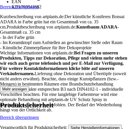
EAN
Bereich überspringen
4251703943682
Kurzbeschreibung von artplants.de:Der künstliche Koniferen Bonsai
ADARA in Farbe grün hat ein Gesamtmaß von ca. 35
cm.Produktbeschreibung von artplants.de:
Kunstbaum ADARA
-
Gesamtmaß ca. 35 cm
- In der Farbe grün
- Im Keramiktopf zum Aufstellen an gewünschter Stelle oder Raum
- Künstliche Zimmerpflanze für Ihre Dekoprojekte
Wichtige Informationen von artplants.de:
Bei Fragen zu unseren
Produkten, Tipps zur Dekoration, Pflege und vielem mehr stehen
wir euch auch gerne telefonisch und per E-Mail zur Verfügung.
Für weitere Kontaktinformationen klicke bitte auf unseren
Verkäufernamen.
Lieferung ohne Dekoration und Übertöpfe (soweit
nicht anders erwähnt). Beachte, dass einige Kunstpflanzen (bzw.-
Mengen) in bestimmten Räumen eine Brandschutzbehandlung
benötigen. Produkte entsprechen B3 nach DIN4102-1 - individuelle
Mehr anzeigen
Vorschriften beachten. Für eine langlebige Farbentreue wird eine
optionale Behandlung mit artplants.de UV Schutz Spray in
Produktsicherheit
regelmäßigen Abständen empfohlen. Der Bedarf der Wiederholung
hängt von der Örtlichkeit ab.
Bereich überspringen
Verantwortlich für Produktsicherheit:
.
Siehe Herstellerinformationen