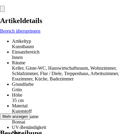
Artikeldetails
Bereich überspringen
Artikeltyp
Kunstbaum
Einsatzbereich
Innen
Räume
Keller, Gäste-WC, Hauswirtschaftsraum, Wohnzimmer,
Schlafzimmer, Flur / Diele, Treppenhaus, Arbeitszimmer,
Esszimmer, Küche, Badezimmer
Grundfarbe
Grün
Höhe
35 cm
Material
Kunststoff
Pflanzenname
Mehr anzeigen
Bonsai
UV-Beständigkeit
Beschreibung
Nein