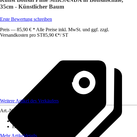
35cm - Künstlicher Baum
Erste Bewertung schreiben
Preis — 85,90 € * Alle Preise inkl. MwSt. und ggf. zzgl.
Versandkosten pro ST
85,90 €
*
/
ST
Weitere Artikel des Verkäufers
Art.-Nr.
12751023
Artikeltyp
:
Kunstbaum
Höhe
:
35 cm
Mehr Artikeldetails