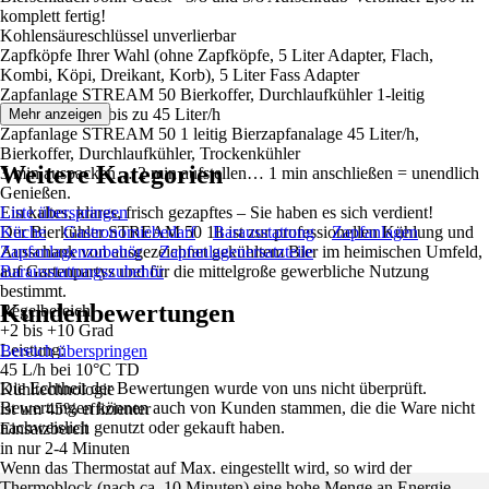
komplett fertig!
Kohlensäureschlüssel unverlierbar
Zapfköpfe Ihrer Wahl (ohne Zapfköpfe, 5 Liter Adapter, Flach,
Kombi, Köpi, Dreikant, Korb), 5 Liter Fass Adapter
Zapfanlage STREAM 50 Bierkoffer, Durchlaufkühler 1-leitig
Trockenkühler, bis zu 45 Liter/h
Mehr anzeigen
Zapfanlage STREAM 50 1 leitig Bierzapfanalage 45 Liter/h,
Bierkoffer, Durchlaufkühler, Trockenkühler
Weitere Kategorien
3 min auspacken… 2 min aufstellen… 1 min anschließen = unendlich
Genießen.
Ein kaltes, klares, frisch gezapftes – Sie haben es sich verdient!
Liste überspringen
Der Bierkühler STREAM 50 1lt ist zur professionellen Kühlung und
Küche
Gastronomiebedarf
Barausstattung
Zapfanlagen
Ausschank von ausgezeichnet gekühltem Bier im heimischen Umfeld,
Zapfanlagenzubehör
Zapfanlagenersatzteile
auf Gartenpartys und für die mittelgroße gewerbliche Nutzung
Barausstattungszubehör
bestimmt.
Kundenbewertungen
Regelbereich
+2 bis +10 Grad
Leistung:
Bereich überspringen
45 L/h bei 10°C TD
Die Echtheit der Bewertungen wurde von uns nicht überprüft.
Kühltechnologie
Bewertungen können auch von Kunden stammen, die die Ware nicht
ist um 45% effizienter
nachweislich genutzt oder gekauft haben.
Einsatzbereit
in nur 2-4 Minuten
Wenn das Thermostat auf Max. eingestellt wird, so wird der
Thermoblock (nach ca. 10 Minuten) eine hohe Menge an Energie