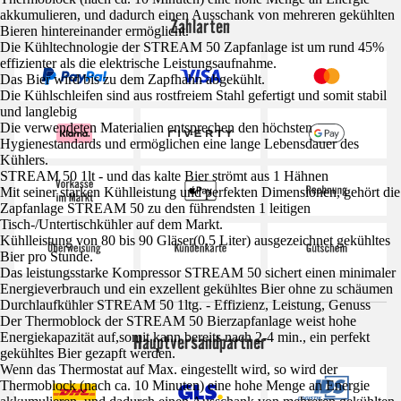
akkumulieren, und dadurch einen Ausschank von mehreren gekühlten
Zahlarten
Bieren hintereinander ermöglicht.
Die Kühltechnologie der STREAM 50 Zapfanlage ist um rund 45%
effizienter als die elektrische Leistungsaufnahme.
Das Bier wird bis zu dem Zapfhahn abgekühlt.
Die Kühlschleifen sind aus rostfreiem Stahl gefertigt und somit stabil
und langlebig
Die verwendeten Materialien entsprechen den höchsten
Hygienestandards und ermöglichen eine lange Lebensdauer des
Kühlers.
STREAM 50 1lt - und das kalte Bier strömt aus 1 Hähnen
Mit seiner starken Kühlleistung und perfekten Dimensionen, gehört die
Zapfanlage STREAM 50 zu den führendsten 1 leitigen
Tisch-/Untertischkühler auf dem Markt.
Kühlleistung von 80 bis 90 Gläser(0,5 Liter) ausgezeichnet gekühltes
Bier pro Stunde.
Das leistungsstarke Kompressor STREAM 50 sichert einen minimaler
Energieverbrauch und ein exzellent gekühltes Bier ohne zu schäumen
Durchlaufkühler STREAM 50 1ltg. - Effizienz, Leistung, Genuss
Der Thermoblock der STREAM 50 Bierzapfanlage weist hohe
Energiekapazität auf,somit kann bereits nach 2-4 min., ein perfekt
Hauptversandpartner
gekühltes Bier gezapft werden.
Wenn das Thermostat auf Max. eingestellt wird, so wird der
Thermoblock (nach ca. 10 Minuten) eine hohe Menge an Energie