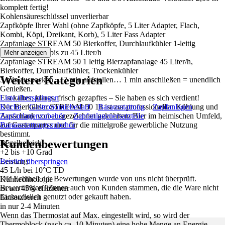
komplett fertig!
Kohlensäureschlüssel unverlierbar
Zapfköpfe Ihrer Wahl (ohne Zapfköpfe, 5 Liter Adapter, Flach,
Kombi, Köpi, Dreikant, Korb), 5 Liter Fass Adapter
Zapfanlage STREAM 50 Bierkoffer, Durchlaufkühler 1-leitig
Trockenkühler, bis zu 45 Liter/h
Mehr anzeigen
Zapfanlage STREAM 50 1 leitig Bierzapfanalage 45 Liter/h,
Bierkoffer, Durchlaufkühler, Trockenkühler
Weitere Kategorien
3 min auspacken… 2 min aufstellen… 1 min anschließen = unendlich
Genießen.
Ein kaltes, klares, frisch gezapftes – Sie haben es sich verdient!
Liste überspringen
Der Bierkühler STREAM 50 1lt ist zur professionellen Kühlung und
Küche
Gastronomiebedarf
Barausstattung
Zapfanlagen
Ausschank von ausgezeichnet gekühltem Bier im heimischen Umfeld,
Zapfanlagenzubehör
Zapfanlagenersatzteile
auf Gartenpartys und für die mittelgroße gewerbliche Nutzung
Barausstattungszubehör
bestimmt.
Kundenbewertungen
Regelbereich
+2 bis +10 Grad
Leistung:
Bereich überspringen
45 L/h bei 10°C TD
Die Echtheit der Bewertungen wurde von uns nicht überprüft.
Kühltechnologie
Bewertungen können auch von Kunden stammen, die die Ware nicht
ist um 45% effizienter
nachweislich genutzt oder gekauft haben.
Einsatzbereit
in nur 2-4 Minuten
Wenn das Thermostat auf Max. eingestellt wird, so wird der
Thermoblock (nach ca. 10 Minuten) eine hohe Menge an Energie