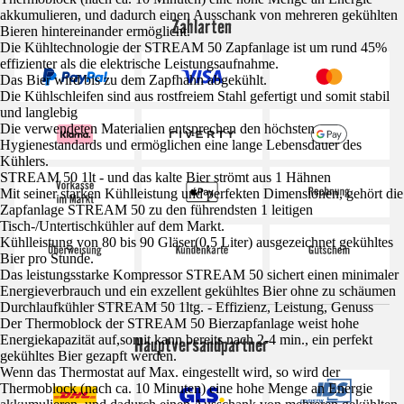
akkumulieren, und dadurch einen Ausschank von mehreren gekühlten
Zahlarten
Bieren hintereinander ermöglicht.
Die Kühltechnologie der STREAM 50 Zapfanlage ist um rund 45%
effizienter als die elektrische Leistungsaufnahme.
Das Bier wird bis zu dem Zapfhahn abgekühlt.
Die Kühlschleifen sind aus rostfreiem Stahl gefertigt und somit stabil
und langlebig
Die verwendeten Materialien entsprechen den höchsten
Hygienestandards und ermöglichen eine lange Lebensdauer des
Kühlers.
STREAM 50 1lt - und das kalte Bier strömt aus 1 Hähnen
Mit seiner starken Kühlleistung und perfekten Dimensionen, gehört die
Zapfanlage STREAM 50 zu den führendsten 1 leitigen
Tisch-/Untertischkühler auf dem Markt.
Kühlleistung von 80 bis 90 Gläser(0,5 Liter) ausgezeichnet gekühltes
Bier pro Stunde.
Das leistungsstarke Kompressor STREAM 50 sichert einen minimaler
Energieverbrauch und ein exzellent gekühltes Bier ohne zu schäumen
Durchlaufkühler STREAM 50 1ltg. - Effizienz, Leistung, Genuss
Der Thermoblock der STREAM 50 Bierzapfanlage weist hohe
Energiekapazität auf,somit kann bereits nach 2-4 min., ein perfekt
Hauptversandpartner
gekühltes Bier gezapft werden.
Wenn das Thermostat auf Max. eingestellt wird, so wird der
Thermoblock (nach ca. 10 Minuten) eine hohe Menge an Energie