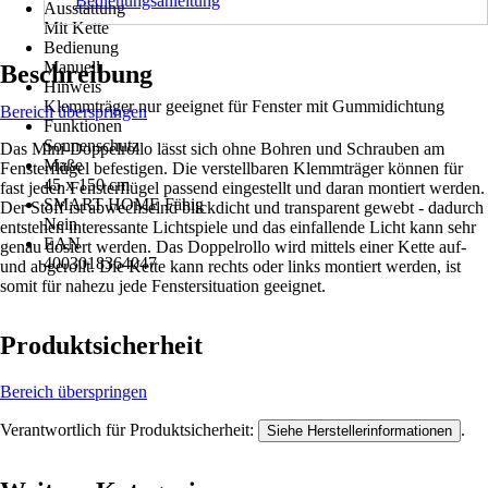
Bedienungsanleitung
Ausstattung
Mit Kette
Bedienung
Manuell
Beschreibung
Hinweis
Klemmträger nur geeignet für Fenster mit Gummidichtung
Bereich überspringen
Funktionen
Sonnenschutz
Das Mini-Doppelrollo lässt sich ohne Bohren und Schrauben am
Maße
Fensterflügel befestigen. Die verstellbaren Klemmträger können für
45 x 150 cm
fast jeden Fensterflügel passend eingestellt und daran montiert werden.
SMART HOME Fähig
Der Stoff ist abwechselnd blickdicht und transparent gewebt - dadurch
Nein
entstehen interessante Lichtspiele und das einfallende Licht kann sehr
EAN
genau dosiert werden. Das Doppelrollo wird mittels einer Kette auf-
4003018364047
und abgerollt. Die Kette kann rechts oder links montiert werden, ist
somit für nahezu jede Fenstersituation geeignet.
Produktsicherheit
Bereich überspringen
Verantwortlich für Produktsicherheit:
.
Siehe Herstellerinformationen