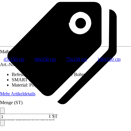
Maße (BxH)
45x150 cm
60x150 cm
75x150 cm
100x150 cm
Art.-Nr.
10401891
Befestigung
:
Klemmträger, Ohne Bohren
SMART HOME Fähig
:
Nein
Material
:
Polyester (PES)
Mehr Artikeldetails
Menge (ST)
1 ST
Verkauf durch:
HORNBACH