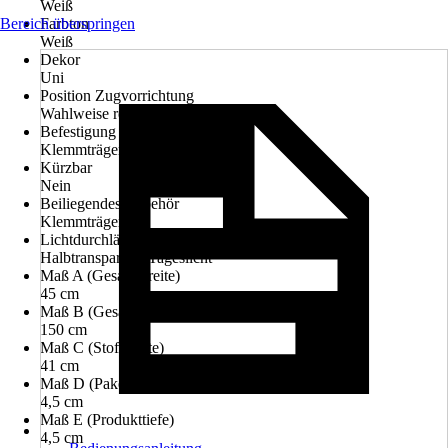
Weiß
Bereich überspringen
Farbton
Weiß
Dekor
Uni
Position Zugvorrichtung
Wahlweise rechts oder links
Befestigung
Klemmträger, Ohne Bohren
Kürzbar
Nein
Beiliegendes Zubehör
Klemmträger
Lichtdurchlässigkeit
Halbtransparent, Tageslicht
Maß A (Gesamtbreite)
45 cm
Maß B (Gesamthöhe)
150 cm
Maß C (Stoffbreite)
41 cm
Maß D (Pakethöhe im geschlossenen Zustand)
4,5 cm
Maß E (Produkttiefe)
4,5 cm