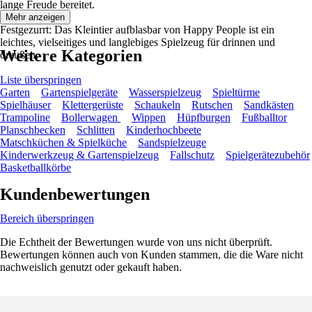
lange Freude bereitet.
Mehr anzeigen
Festgezurrt: Das Kleintier aufblasbar von Happy People ist ein
leichtes, vielseitiges und langlebiges Spielzeug für drinnen und
Weitere Kategorien
draußen.
Liste überspringen
Garten
Gartenspielgeräte
Wasserspielzeug
Spieltürme
Spielhäuser
Klettergerüste
Schaukeln
Rutschen
Sandkästen
Trampoline
Bollerwagen
Wippen
Hüpfburgen
Fußballtor
Planschbecken
Schlitten
Kinderhochbeete
Matschküchen & Spielküche
Sandspielzeuge
Kinderwerkzeug & Gartenspielzeug
Fallschutz
Spielgerätezubehör
Basketballkörbe
Kundenbewertungen
Bereich überspringen
Die Echtheit der Bewertungen wurde von uns nicht überprüft.
Bewertungen können auch von Kunden stammen, die die Ware nicht
nachweislich genutzt oder gekauft haben.