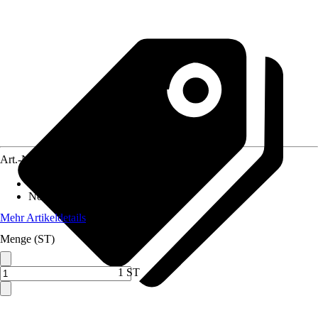
Art.-Nr.
10345681
Altersempfehlung
:
Ab 1 Jahr
Norm / Prüfzeichen
:
EN71-1-2-3
Mehr Artikeldetails
Menge (ST)
1 ST