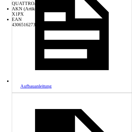
QUATTRO/NOVE
AKN (Artikelkurznummer)
X1PX
EAN
4306516273188, 8003964556042
Aufbauanleitung