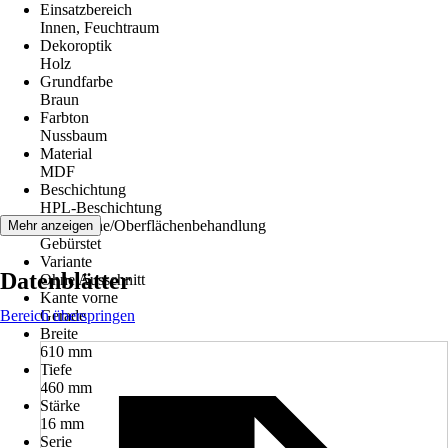
Einsatzbereich
Innen, Feuchtraum
Dekoroptik
Holz
Grundfarbe
Braun
Farbton
Nussbaum
Material
MDF
Beschichtung
HPL-Beschichtung
Oberfläche/Oberflächenbehandlung
Mehr anzeigen
Gebürstet
Variante
Datenblätter
Ohne Ausschnitt
Kante vorne
Bereich überspringen
Gerade
Breite
610 mm
Tiefe
460 mm
Stärke
16 mm
Serie