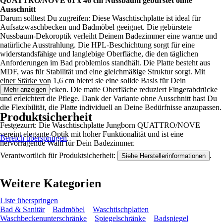
QUATTRO/NOVE 61 x 46 cm Nussbaum gebürstet ohne
Ausschnitt
Darum solltest Du zugreifen: Diese Waschtischplatte ist ideal für
Aufsatzwaschbecken und Badmöbel geeignet. Die gebürstete
Nussbaum-Dekoroptik verleiht Deinem Badezimmer eine warme und
natürliche Ausstrahlung. Die HPL-Beschichtung sorgt für eine
widerstandsfähige und langlebige Oberfläche, die den täglichen
Anforderungen im Bad problemlos standhält. Die Platte besteht aus
MDF, was für Stabilität und eine gleichmäßige Struktur sorgt. Mit
einer Stärke von 1,6 cm bietet sie eine solide Basis für Dein
Aufsatzwaschbecken. Die matte Oberfläche reduziert Fingerabdrücke
Mehr anzeigen
und erleichtert die Pflege. Dank der Variante ohne Ausschnitt hast Du
die Flexibilität, die Platte individuell an Deine Bedürfnisse anzupassen.
Produktsicherheit
Festgezurrt: Die Waschtischplatte Jungborn QUATTRO/NOVE
vereint elegante Optik mit hoher Funktionalität und ist eine
Bereich überspringen
hervorragende Wahl für Dein Badezimmer.
Verantwortlich für Produktsicherheit:
.
Siehe Herstellerinformationen
Weitere Kategorien
Liste überspringen
Bad & Sanitär
Badmöbel
Waschtischplatten
Waschbeckenunterschränke
Spiegelschränke
Badspiegel