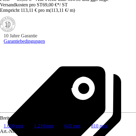
Versandkosten pro ST
69,00 €
*
/
ST
Entspricht 113,11 € pro m
(
113,11 €
/
m
)
10 Jahre Garantie
Garantiebedingungen
Breite
1.010 mm
1.210 mm
610 mm
810 mm
Art.-Nr.
12011836