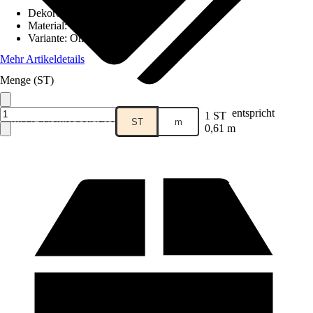
Dekoroptik
:
Holz
Material
:
MDF
Variante
:
Ohne Ausschnitt
Mehr Artikeldetails
Menge (ST)
entspricht
1 ST
Verkauf durch:
HORNBACH
ST
m
0,61 m