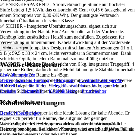
✅ ENERGIESPAREND - Stromvebrauch je Stunde auf höchster
Stufe beträgt 1,5 KWh, das entspricht 45 Cent / 0,45 € (ausgehend von
einem Strompreis von 0,30 €/KWh). Der günstigste Verbrauch
innerhalb Ölradiatoren in seiner Klasse
✅ SICHER - Integrierter Überhitzungsschutz, eignet sich zur
Verwendung in der Nacht. Ein / Aus Schalter auf der Vorderseite.
Benötigt kein zusätzliches Heizöl zum nachfüllen. Zugelassen für
Verwendung in Innenräumen. Kabelaufwicklung auf der Vorderseite
✅ DESIGN - Kompaktes Design mit schlanken Abmessungen (H x L
Mehr anzeigen
x B ): 59,5 x 33 x 24 cm, leicht verstaubar in Sommermonaten. Dank
schlichter Optik, in jedem Raum nahezu unauffällig nutzbar
Weitere Kategorien
✅ MOBIL - Leichtes Eigengewicht von 6 kg, integrierter Tragegriff, 4
justierbare Rollen, dadurch hohe Mobilität und gute Stabilität innerhalb
der Wohnung. Für Räume bis 45qm
Liste überspringen
✅ Benötigen Sie eine mobile Heizung mit weniger Leistung? Weitere
Heizen, Klima & Lüftung
Heizgeräte
Elektrische Heizgeräte
JUNG Heizgeräte finden Sie exklusiv auf amazon de, ganz einfach
Konvektor
Heizlüfter
Heizgeräte Zubehör
Wärmewelle
über die Suche nach Ihrem JUNG Heizgerät suchen
Radiator
Heizstrahler
Keramikheizer
Frostwächter
Kundenbewertungen
Produktbeschreibungen
Der JUNG Ölheizkörper ist eine ideale Lösung für kalte Abende. Er
Bereich überspringen
eignet sich perfekt für Räume, die aufgrund der geringen
Die Echtheit der Bewertungen wurde von uns nicht überprüft.
Wärmeabgabe des Heizsystems oder undichter Fenster zusätzliche
Bewertungen können auch von Kunden stammen, die die Ware nicht
Heizung benötigen. Bei kalter Witterung wird er sich auf jeden Fall als
nachweislich genutzt oder gekauft haben.
nützlich erweisen.