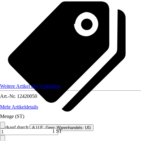
Weitere Artikel des Verkäufers
Art.-Nr.
12420050
Mehr Artikeldetails
Menge (ST)
Verkauf durch:
A.U.E. Genc Warenhandels- UG
1 ST