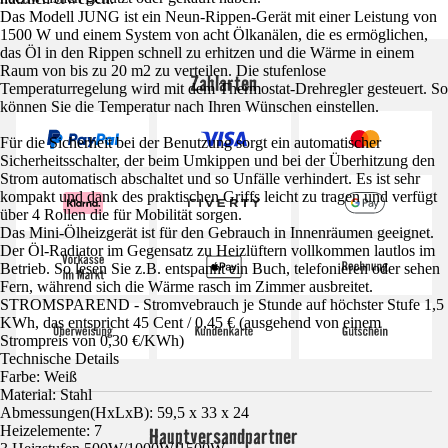
Das Modell JUNG ist ein Neun-Rippen-Gerät mit einer Leistung von
1500 W und einem System von acht Ölkanälen, die es ermöglichen,
das Öl in den Rippen schnell zu erhitzen und die Wärme in einem
Raum von bis zu 20 m2 zu verteilen. Die stufenlose
Zahlarten
Temperaturregelung wird mit dem Thermostat-Drehregler gesteuert. So
können Sie die Temperatur nach Ihren Wünschen einstellen.
Für die Sicherheit bei der Benutzung sorgt ein automatischer
Sicherheitsschalter, der beim Umkippen und bei der Überhitzung den
Strom automatisch abschaltet und so Unfälle verhindert. Es ist sehr
kompakt und dank des praktischen Griffs leicht zu tragen und verfügt
über 4 Rollen die für Mobilität sorgen.
Das Mini-Ölheizgerät ist für den Gebrauch in Innenräumen geeignet.
Der Öl-Radiator im Gegensatz zu Heizlüftern vollkommen lautlos im
Betrieb. So lesen Sie z.B. entspannt ein Buch, telefonieren oder sehen
Fern, während sich die Wärme rasch im Zimmer ausbreitet.
STROMSPAREND - Stromvebrauch je Stunde auf höchster Stufe 1,5
KWh, das entspricht 45 Cent / 0,45 € (ausgehend von einem
Strompreis von 0,30 €/KWh)
Technische Details
Farbe: Weiß
Material: Stahl
Abmessungen(HxLxB): 59,5 x 33 x 24
Heizelemente: 7
Hauptversandpartner