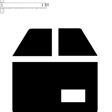
1 ST
Verkauf durch:
HORNBACH