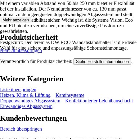
Mit einem variablen Abstand von 50 bis 250 mm bietet er Flexibilität
bei der Installation. Der Nenndurchmesser von ca. 130 mm passt
optimal zu dem geeigneten doppelwandigen Abgassystem und stellt
eine gute Kompatibilität sicher. Wichtig ist, die Systeme Vision, Eco
Mehr anzeigen
und FU nicht zu vermischen, um eine zuverlässige Passform zu
gewährleisten.
Produktsicherheit
Festgezurrt: Der Jeremias DW-ECO Wandabstandshalter ist die ideale
Wahl für eine sichere und anpassungsfähige Schornsteinmontage.
Bereich überspringen
Verantwortlich für Produktsicherheit:
.
Siehe Herstellerinformationen
Weitere Kategorien
Liste überspringen
Heizen, Klima & Lüftung
Kaminsysteme
Doppelwandiges Abgassystem
Konfektionierter Leichtbauschacht
Einwandiges Abgassystem
Kundenbewertungen
Bereich überspringen