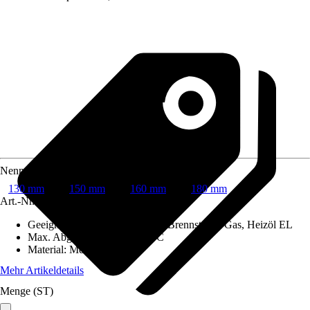
Nenndurchmesser
130 mm
150 mm
160 mm
180 mm
Art.-Nr.
6742271
Geeignet für Brennstoffe
:
Feste Brennstoffe, Gas, Heizöl EL
Max. Abgastemperatur
:
600 °C
Material
:
Metall
Mehr Artikeldetails
Menge (ST)