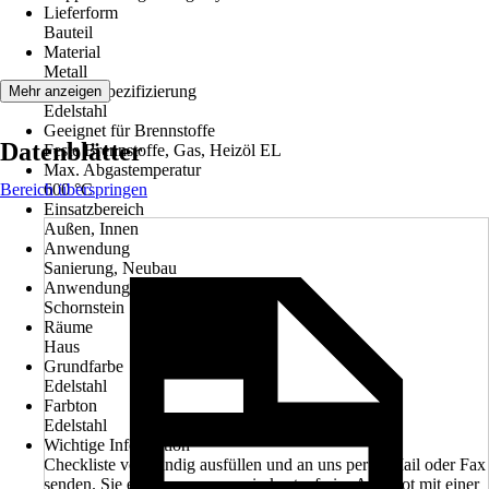
Lieferform
Bauteil
Material
Metall
Materialspezifizierung
Mehr anzeigen
Edelstahl
Geeignet für Brennstoffe
Datenblätter
Feste Brennstoffe, Gas, Heizöl EL
Max. Abgastemperatur
Bereich überspringen
600 °C
Einsatzbereich
Außen, Innen
Anwendung
Sanierung, Neubau
Anwendungsbereich
Schornstein
Räume
Haus
Grundfarbe
Edelstahl
Farbton
Edelstahl
Wichtige Information
Checkliste vollständig ausfüllen und an uns per E-Mail oder Fax
senden. Sie erhalten von uns ein kostenfreies Angebot mit einer