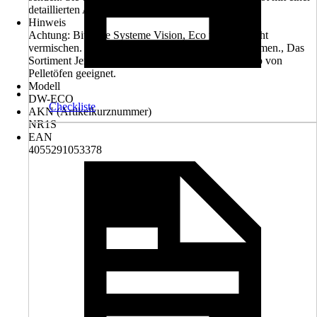
detaillierten Auflistung aller benötigten Teile
Hinweis
Achtung: Bitte die Systeme Vision, Eco und FU nicht
vermischen. Die Elemente passen dann nicht zusammen., Das
Sortiment Jeremias DW Eco ist nicht für den Betrieb von
Pelletöfen geeignet.
Modell
DW-ECO
Checkliste
AKN (Artikelkurznummer)
NR1S
EAN
4055291053378