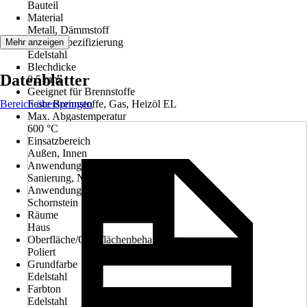
Bauteil
Material
Metall, Dämmstoff
Materialspezifizierung
Mehr anzeigen
Edelstahl
Blechdicke
Datenblätter
0,5 mm
Geeignet für Brennstoffe
Bereich überspringen
Feste Brennstoffe, Gas, Heizöl EL
Max. Abgastemperatur
600 °C
Einsatzbereich
Außen, Innen
Anwendung
Sanierung, Neubau
Anwendungsbereich
Schornstein
Räume
Haus
Oberfläche/Oberflächenbehandlung
Poliert
Grundfarbe
Edelstahl
Farbton
Edelstahl