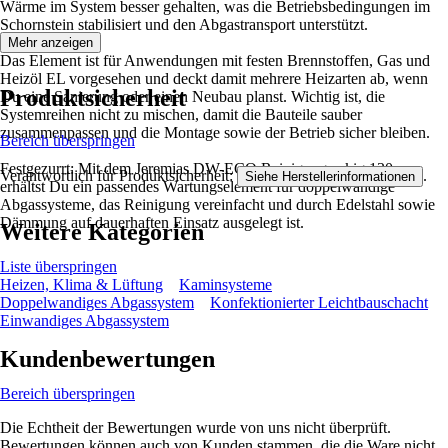
Wärme im System besser gehalten, was die Betriebsbedingungen im
Schornstein stabilisiert und den Abgastransport unterstützt.
Mehr anzeigen
Das Element ist für Anwendungen mit festen Brennstoffen, Gas und
Heizöl EL vorgesehen und deckt damit mehrere Heizarten ab, wenn
Produktsicherheit
Du eine Sanierung oder einen Neubau planst. Wichtig ist, die
Systemreihen nicht zu mischen, damit die Bauteile sauber
zusammenpassen und die Montage sowie der Betrieb sicher bleiben.
Bereich überspringen
Festgezurrt: Mit dem Jeremias DW-ECO Reinigung eckig 130 mm
Verantwortlich für Produktsicherheit:
.
Siehe Herstellerinformationen
erhältst Du ein passendes Wartungselement für doppelwandige
Abgassysteme, das Reinigung vereinfacht und durch Edelstahl sowie
Dämmung auf dauerhaften Einsatz ausgelegt ist.
Weitere Kategorien
Liste überspringen
Heizen, Klima & Lüftung
Kaminsysteme
Doppelwandiges Abgassystem
Konfektionierter Leichtbauschacht
Einwandiges Abgassystem
Kundenbewertungen
Bereich überspringen
Die Echtheit der Bewertungen wurde von uns nicht überprüft.
Bewertungen können auch von Kunden stammen, die die Ware nicht