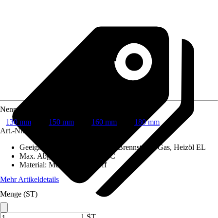
Nenndurchmesser
130 mm
150 mm
160 mm
180 mm
Art.-Nr.
6742258
Geeignet für Brennstoffe
:
Feste Brennstoffe, Gas, Heizöl EL
Max. Abgastemperatur
:
600 °C
Material
:
Metall, Dämmstoff
Mehr Artikeldetails
Menge (ST)
1 ST