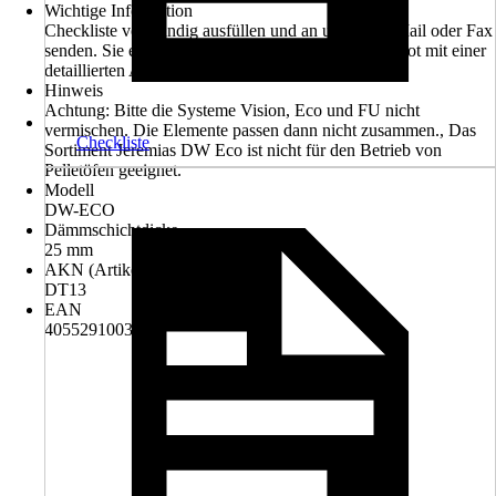
Wichtige Information
Checkliste vollständig ausfüllen und an uns per E-Mail oder Fax
senden. Sie erhalten von uns ein kostenfreies Angebot mit einer
detaillierten Auflistung aller benötigten Teile
Hinweis
Achtung: Bitte die Systeme Vision, Eco und FU nicht
vermischen. Die Elemente passen dann nicht zusammen., Das
Checkliste
Sortiment Jeremias DW Eco ist nicht für den Betrieb von
Pelletöfen geeignet.
Modell
DW-ECO
Dämmschichtdicke
25 mm
AKN (Artikelkurznummer)
DT13
EAN
4055291003106