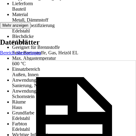
Lieferform
Bauteil
Material
Metall, Dämmstoff
Materialspezifizierung
Mehr anzeigen
Edelstahl
Blechdicke
Datenblätter
0,5 mm
Geeignet für Brennstoffe
Bereich überspringen
Feste Brennstoffe, Gas, Heizöl EL
Max. Abgastemperatur
600 °C
Einsatzbereich
Außen, Innen
Anwendung
Sanierung, Neubau
Anwendungsbereich
Schornstein
Räume
Haus
Grundfarbe
Edelstahl
Farbton
Edelstahl
Wichtige Information