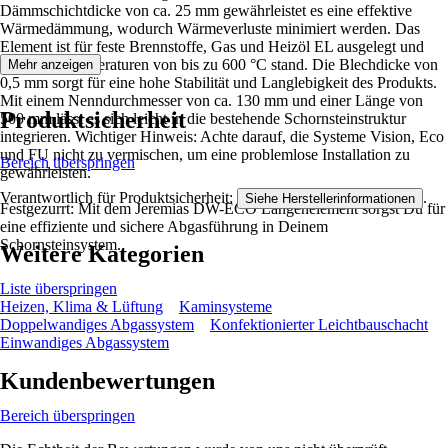
Dämmschichtdicke von ca. 25 mm gewährleistet es eine effektive
Wärmedämmung, wodurch Wärmeverluste minimiert werden. Das
Element ist für feste Brennstoffe, Gas und Heizöl EL ausgelegt und
hält Abgastemperaturen von bis zu 600 °C stand. Die Blechdicke von
Mehr anzeigen
0,5 mm sorgt für eine hohe Stabilität und Langlebigkeit des Produkts.
Mit einem Nenndurchmesser von ca. 130 mm und einer Länge von
Produktsicherheit
500 mm lässt es sich leicht in die bestehende Schornsteinstruktur
integrieren. Wichtiger Hinweis: Achte darauf, die Systeme Vision, Eco
und FU nicht zu vermischen, um eine problemlose Installation zu
Bereich überspringen
gewährleisten.
Verantwortlich für Produktsicherheit:
.
Siehe Herstellerinformationen
Festgezurrt: Mit dem Jeremias DW-ECO Längenelement sorgst Du für
eine effiziente und sichere Abgasführung in Deinem
Schornsteinsystem.
Weitere Kategorien
Liste überspringen
Heizen, Klima & Lüftung
Kaminsysteme
Doppelwandiges Abgassystem
Konfektionierter Leichtbauschacht
Einwandiges Abgassystem
Kundenbewertungen
Bereich überspringen