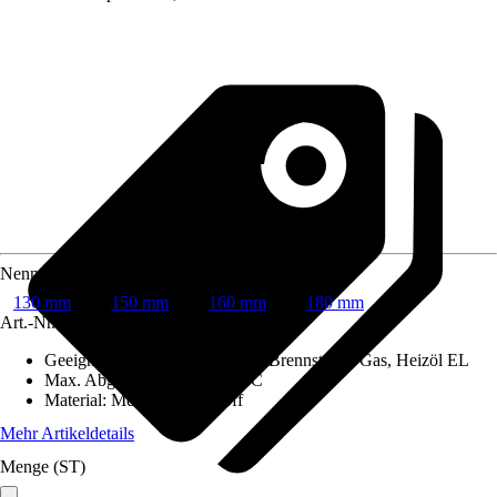
Nenndurchmesser
130 mm
150 mm
160 mm
180 mm
Art.-Nr.
6742273
Geeignet für Brennstoffe
:
Feste Brennstoffe, Gas, Heizöl EL
Max. Abgastemperatur
:
600 °C
Material
:
Metall, Dämmstoff
Mehr Artikeldetails
Menge (ST)