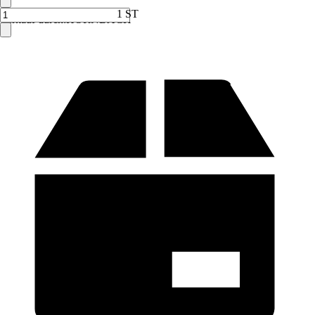
1 ST
Verkauf durch:
HORNBACH