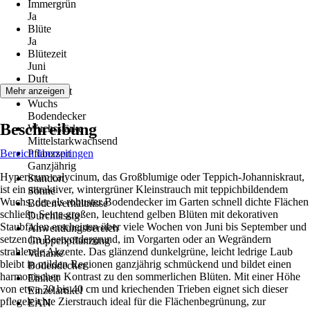
Immergrün
Ja
Blüte
Ja
Blütezeit
Juni
Duft
Kein Duft
Mehr anzeigen
Wuchs
Bodendecker
Beschreibung
Wuchsstärke
Mittelstarkwachsend
Bereich überspringen
Pflanzzeit
Ganzjährig
Hypericum calycinum, das Großblumige oder Teppich-Johanniskraut,
Standort
ist ein attraktiver, wintergrüner Kleinstrauch mit teppichbildendem
Sonne
Wuchs, der als robuster Bodendecker im Garten schnell dichte Flächen
Bodenverhältnisse
schließt. Seine großen, leuchtend gelben Blüten mit dekorativen
Durchlässig
Staubfäden erscheinen über viele Wochen von Juni bis September und
Anwendungsbereich
setzen im Beetvordergrund, im Vorgarten oder an Wegrändern
Gruppenpflanzung
strahlende Akzente. Das glänzend dunkelgrüne, leicht ledrige Laub
Variante
bleibt in milden Regionen ganzjährig schmückend und bildet einen
Bodendecker
harmonischen Kontrast zu den sommerlichen Blüten. Mit einer Höhe
Einheit
von etwa 30 bis 40 cm und kriechenden Trieben eignet sich dieser
Einzelartikel
pflegeleichte Zierstrauch ideal für die Flächenbegrünung, zur
EAN