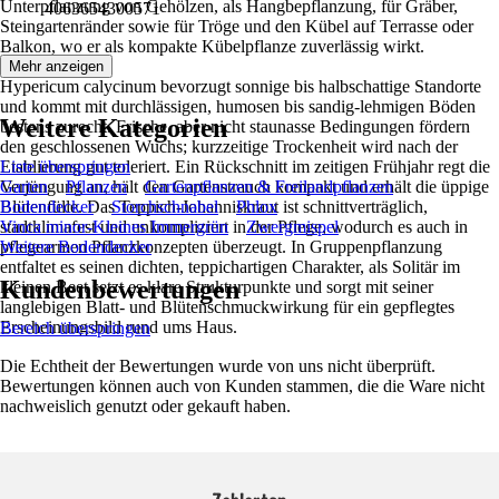
Unterpflanzung von Gehölzen, als Hangbepflanzung, für Gräber,
4063654300571
Steingartenränder sowie für Tröge und den Kübel auf Terrasse oder
Balkon, wo er als kompakte Kübelpflanze zuverlässig wirkt.
Mehr anzeigen
Hypericum calycinum bevorzugt sonnige bis halbschattige Standorte
und kommt mit durchlässigen, humosen bis sandig-lehmigen Böden
Weitere Kategorien
bestens zurecht. Frische, aber nicht staunasse Bedingungen fördern
den geschlossenen Wuchs; kurzzeitige Trockenheit wird nach der
Etablierung gut toleriert. Ein Rückschnitt im zeitigen Frühjahr regt die
Liste überspringen
Verjüngung an, hält den Gartenstrauch kompakt und erhält die üppige
Garten
Pflanzen
Gartenpflanzen & Freilandpflanzen
Blütenfülle. Das Teppich-Johanniskraut ist schnittverträglich,
Bodendecker
Storchschnabel
Phlox
stadtklimafest und unkompliziert in der Pflege, wodurch es auch in
Vinca minor-Kleines Immergrün
Zwergmispel
pflegearmen Pflanzkonzepten überzeugt. In Gruppenpflanzung
Weitere Bodendecker
entfaltet es seinen dichten, teppichartigen Charakter, als Solitär im
Kundenbewertungen
kleinen Beet setzt es klare Strukturpunkte und sorgt mit seiner
langlebigen Blatt- und Blütenschmuckwirkung für ein gepflegtes
Erscheinungsbild rund ums Haus.
Bereich überspringen
Die Echtheit der Bewertungen wurde von uns nicht überprüft.
Bewertungen können auch von Kunden stammen, die die Ware nicht
nachweislich genutzt oder gekauft haben.