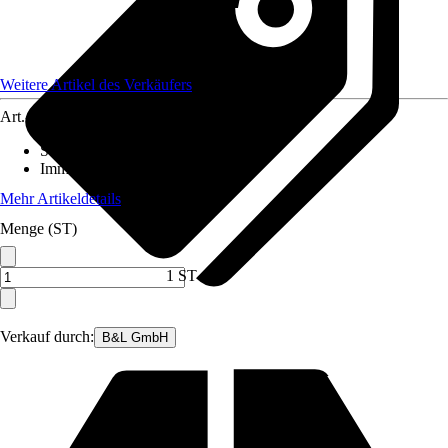
Weitere Artikel des Verkäufers
Art.-Nr.
12401161
Standort
:
Sonne
Immergrün
:
Ja
Mehr Artikeldetails
Menge (ST)
1 ST
Verkauf durch:
B&L GmbH