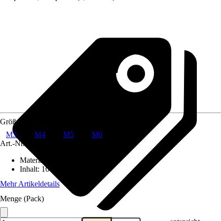
Größe
M3
M4
M5
M6
Art.-Nr.
10563857
Material
:
Edelstahl, A2
Inhalt
:
100 Stück
Mehr Artikeldetails
Menge (Pack)