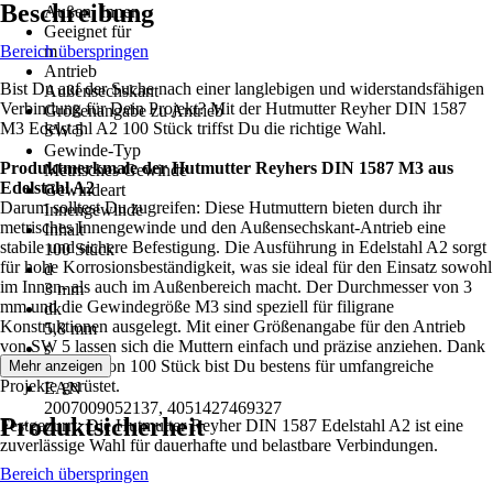
Beschreibung
Außen, Innen
Geeignet für
Bereich überspringen
m
Antrieb
Bist Du auf der Suche nach einer langlebigen und widerstandsfähigen
Außensechskant
Verbindung für Dein Projekt? Mit der Hutmutter Reyher DIN 1587
Größenangabe zu Antrieb
M3 Edelstahl A2 100 Stück triffst Du die richtige Wahl.
SW 5
Gewinde-Typ
Produktmerkmale der Hutmutter Reyhers DIN 1587 M3 aus
Metrisches Gewinde
Edelstahl A2
Gewindeart
Darum solltest Du zugreifen: Diese Hutmuttern bieten durch ihr
Innengewinde
metrisches Innengewinde und den Außensechskant-Antrieb eine
Inhalt
stabile und sichere Befestigung. Die Ausführung in Edelstahl A2 sorgt
100 Stück
für hohe Korrosionsbeständigkeit, was sie ideal für den Einsatz sowohl
d
im Innen- als auch im Außenbereich macht. Der Durchmesser von 3
3 mm
mm und die Gewindegröße M3 sind speziell für filigrane
dk
Konstruktionen ausgelegt. Mit einer Größenangabe für den Antrieb
5,8 mm
von SW 5 lassen sich die Muttern einfach und präzise anziehen. Dank
s
der Lieferung von 100 Stück bist Du bestens für umfangreiche
Mehr anzeigen
5,5 mm
Projekte gerüstet.
EAN
2007009052137, 4051427469327
Produktsicherheit
Festgezurrt: Die Hutmutter Reyher DIN 1587 Edelstahl A2 ist eine
zuverlässige Wahl für dauerhafte und belastbare Verbindungen.
Bereich überspringen