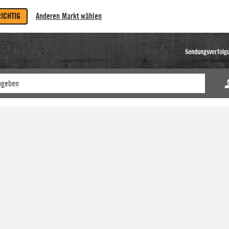
RICHTIG
Anderen Markt wählen
Sendungsverfolg