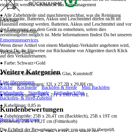
eingestellt werden, vereinfacht das Zeitmanagement
● Alle Zubehörteile sind maschinenwaschbar, was die Reinigung
Elektrogeräte, Batterien, Akkus und Leuchtmittel dürfen nicht im
erleichtert
Hausmüll entsorgt werden. Batterien, Akkus und Leuchtmittel sind vor
der Entsorgung aus dem Gerät zu entnehmen, sofern dies
● Benötigt Montage
zerstörungsfrei möglich ist. Mehr Informationen findest Du bei unseren
Entsorgungsservices
.
Wenn dieser Artikel von einem Marktplatz-Verkäufer angeboten wird,
findest Du die Hinweise zur Rücknahme von Altgeräten durch Klick
Technische Daten:
auf den Verkäufernamen.
● Farbe: Schwarz+Gold
Weitere Kategorien
● Material: Edelstahl, Gehärtetes Glas, Kunststoff
Liste überspringen
● Gesamtabmessungen: 32L x 27,2B x 29,8H cm
Küche
Kochstelle
Backöfen & Herde
Mini Backöfen
Einbauherde
Standherde
Einbaubacköfen
● Innenabmessung: 24B x 21T x 19H cm, 10 L
Backofen- & Herd-Zubehör
● Kabellänge: 0,85 m
Kundenbewertungen
● Zubehörgröße: 25B x 20,4T cm (Backblech), 25B x 19T cm
Bereich überspringen
(Ofenrost), 25B x 19,2T cm (Frittierkorb)
Die Echtheit der Bewertungen wurde von uns nicht überprüft.
● Türinformationen: 26,7B x 16,5H cm (Größe), 90°