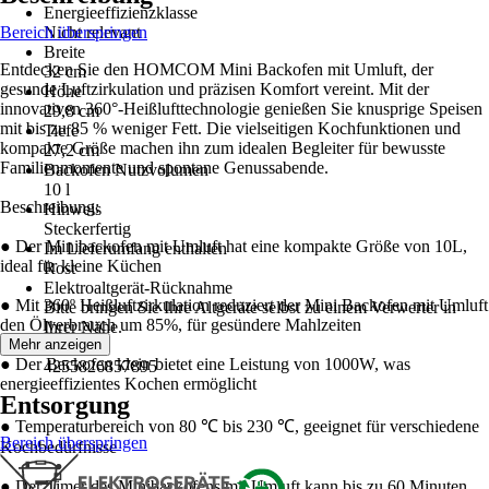
Energieeffizienzklasse
Bereich überspringen
Nicht relevant
Breite
Entdecken Sie den HOMCOM Mini Backofen mit Umluft, der
32 cm
gesunde Luftzirkulation und präzisen Komfort vereint. Mit der
Höhe
innovativen 360°-Heißlufttechnologie genießen Sie knusprige Speisen
29,8 cm
mit bis zu 85 % weniger Fett. Die vielseitigen Kochfunktionen und
Tiefe
kompakte Größe machen ihn zum idealen Begleiter für bewusste
27,2 cm
Familienmomente und spontane Genussabende.
Backofen Nutzvolumen
10 l
Beschreibung:
Hinweis
Steckerfertig
● Der Minibackofen mit Umluft hat eine kompakte Größe von 10L,
Im Lieferumfang enthalten
ideal für kleine Küchen
Rost
Elektroaltgerät-Rücknahme
● Mit 360º Heißluftzirkulation reduziert der Mini Backofen mit Umluft
Bitte bringen Sie Ihre Altgeräte selbst zu einem Verwerter in
den Ölverbrauch um 85%, für gesündere Mahlzeiten
Ihrer Nähe.
Mehr anzeigen
EAN
● Der Backofen klein bietet eine Leistung von 1000W, was
4255826857895
energieeffizientes Kochen ermöglicht
Entsorgung
● Temperaturbereich von 80 ℃ bis 230 ℃, geeignet für verschiedene
Bereich überspringen
Kochbedürfnisse
● Der Timer des Minibackofens mit Umluft kann bis zu 60 Minuten