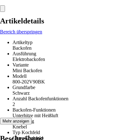
Artikeldetails
Bereich überspringen
Artikeltyp
Backofen
Ausführung
Elektrobackofen
Variante
Mini Backofen
Modell
800-202V90BK
Grundfarbe
Schwarz
Anzahl Backofenfunktionen
2
Backofen-Funktionen
Unterhitze mit Heißluft
Bedienung
Mehr anzeigen
Knebel
Typ Kochfeld
Beschreibung
Ohne Kochfeld