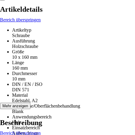
Artikeldetails
Bereich überspringen
Artikeltyp
Schraube
Ausführung
Holzschraube
Größe
10 x 160 mm
Länge
160 mm
Durchmesser
10 mm
DIN / EN / ISO
DIN 571
Material
Edelstahl, A2
Oberfläche/Oberflächenbehandlung
Mehr anzeigen
Blank
Anwendungsbereich
Beschreibung
Holz
Einsatzbereich
Bereich überspringen
Außen, Innen