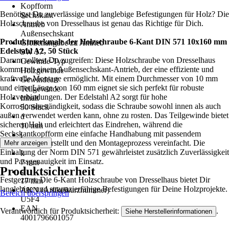
Kopfform
Benötigst Du zuverlässige und langlebige Befestigungen für Holz? Die
Sechskant
Holzschraube von Dresselhaus ist genau das Richtige für Dich.
Antrieb
Außensechskant
Produktmerkmale der Holzschraube 6-Kant DIN 571 10x160 mm
Größenangabe zu Antrieb
Edelstahl A2, 50 Stück
SW 17
Darum solltest Du zugreifen: Diese Holzschraube von Dresselhaus
Gewinde-Typ
kommt mit einem Außensechskant-Antrieb, der eine effiziente und
Holzgewinde
kraftvolle Montage ermöglicht. Mit einem Durchmesser von 10 mm
Gewindeart
und einer Länge von 160 mm eignet sie sich perfekt für robuste
Teilgewinde
Holzverbindungen. Der Edelstahl A2 sorgt für hohe
Inhalt
Korrosionsbeständigkeit, sodass die Schraube sowohl innen als auch
50 Stück
außen verwendet werden kann, ohne zu rosten. Das Teilgewinde bietet
d
sicheren Halt und erleichtert das Eindrehen, während die
10 mm
Sechskantkopfform eine einfache Handhabung mit passendem
l
Werkzeug sicherstellt und den Montageprozess vereinfacht. Die
Mehr anzeigen
160 mm
Einhaltung der Norm DIN 571 gewährleistet zusätzlich Zuverlässigkeit
k
und Passgenauigkeit im Einsatz.
7 mm
Produktsicherheit
s
Festgezurrt: Die 6-Kant Holzschraube von Dresselhaus bietet Dir
17 mm
langlebige und strapazierfähige Befestigungen für Deine Holzprojekte.
AKN (Artikelkurznummer)
Bereich überspringen
U5F4
EAN
Verantwortlich für Produktsicherheit:
.
Siehe Herstellerinformationen
4001796601057