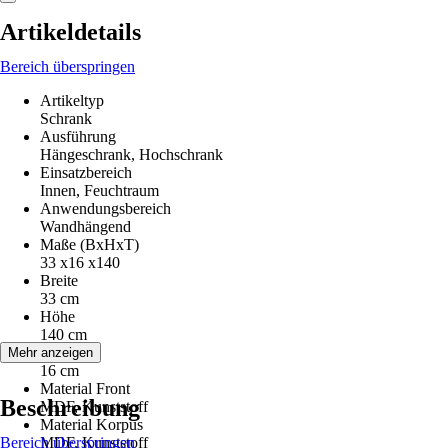
Artikeldetails
Bereich überspringen
Artikeltyp
Schrank
Ausführung
Hängeschrank, Hochschrank
Einsatzbereich
Innen, Feuchtraum
Anwendungsbereich
Wandhängend
Maße (BxHxT)
33 x16 x140
Breite
33 cm
Höhe
140 cm
Tiefe
Mehr anzeigen
16 cm
Material Front
Beschreibung
MDF, Kunststoff
Material Korpus
Bereich überspringen
MDF, Kunststoff