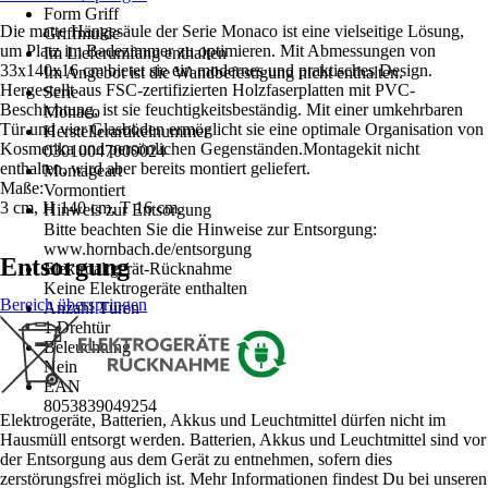
Form Griff
Die matte Hängesäule der Serie Monaco ist eine vielseitige Lösung,
Griffmulde
um Platz im Badezimmer zu optimieren. Mit Abmessungen von
Im Lieferumfang enthalten
33x140x16 cm bietet sie ein modernes und praktisches Design.
Im Angebot ist die Wandbefestigung nicht enthalten.
Hergestellt aus FSC-zertifizierten Holzfaserplatten mit PVC-
Serie
Beschichtung, ist sie feuchtigkeitsbeständig. Mit einer umkehrbaren
Monaco
Tür und vier Glasböden ermöglicht sie eine optimale Organisation von
Herstellerartikelnummer
Kosmetika und persönlichen Gegenständen.Montagekit nicht
03010047000024
enthalten, wird aber bereits montiert geliefert.
Montageart
Maße:
Vormontiert
3 cm, H 140 cm, T 16 cm.
Hinweis zur Entsorgung
Bitte beachten Sie die Hinweise zur Entsorgung:
www.hornbach.de/entsorgung
Entsorgung
Elektroaltgerät-Rücknahme
Keine Elektrogeräte enthalten
Bereich überspringen
Anzahl Türen
1 Drehtür
Beleuchtung
Nein
EAN
8053839049254
Elektrogeräte, Batterien, Akkus und Leuchtmittel dürfen nicht im
Hausmüll entsorgt werden. Batterien, Akkus und Leuchtmittel sind vor
der Entsorgung aus dem Gerät zu entnehmen, sofern dies
zerstörungsfrei möglich ist. Mehr Informationen findest Du bei unseren