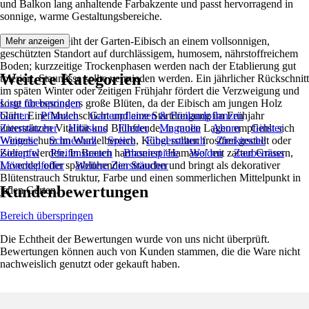
und Balkon lang anhaltende Farbakzente und passt hervorragend in
sonnige, warme Gestaltungsbereiche.
Am besten gedeiht der Garten-Eibisch an einem vollsonnigen,
Mehr anzeigen
geschützten Standort auf durchlässigem, humosem, nährstoffreichem
Boden; kurzzeitige Trockenphasen werden nach der Etablierung gut
Weitere Kategorien
toleriert, Staunässe sollte vermieden werden. Ein jährlicher Rückschnitt
im späten Winter oder zeitigen Frühjahr fördert die Verzweigung und
sorgt für besonders große Blüten, da der Eibisch am jungen Holz
Liste überspringen
blüht. Eine Mulchschicht und eine Startdüngung im Frühjahr
Garten
Pflanzen
Gartenpflanzen & Freilandpflanzen
unterstützen Vitalität und Blühfreude, in rauen Lagen empfiehlt sich
Ziersträucher
Hibiskus
Flieder
Magnolie
Ahorn
Ginster
Winterschutz im Wurzelbereich, Kübel sollten frostfrei gestellt oder
Weigelie
Schneeball
Spiere
Fingerstrauch
Zierkirsche
isoliert werden. In Beeten harmoniert ‘Hamabo’ mit zarten Gräsern,
Zierapfel
Pfeifenstrauch
Blasenspiere
Weiden
Zaubernuss
Lavendel oder spätblühenden Stauden und bringt als dekorativer
Mönchspfeffer
Weitere Ziersträucher
Blütenstrauch Struktur, Farbe und einen sommerlichen Mittelpunkt in
Kundenbewertungen
jeden Garten.
Bereich überspringen
Die Echtheit der Bewertungen wurde von uns nicht überprüft.
Bewertungen können auch von Kunden stammen, die die Ware nicht
nachweislich genutzt oder gekauft haben.