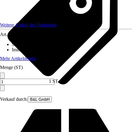
Weitere Artikel des Verkäufers
Art.-Nr.
12568324
Standort
:
Sonne
Immergrün
:
Ja
Mehr Artikeldetails
Menge (ST)
1 ST
Verkauf durch:
B&L GmbH