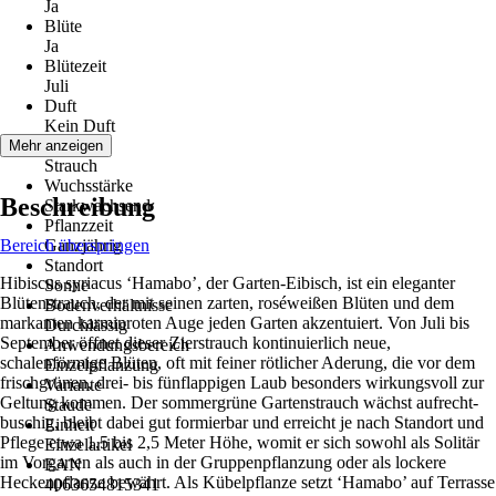
Ja
Blüte
Ja
Blütezeit
Juli
Duft
Kein Duft
Wuchs
Mehr anzeigen
Strauch
Wuchsstärke
Beschreibung
Starkwachsend
Pflanzzeit
Bereich überspringen
Ganzjährig
Standort
Hibiscus syriacus ‘Hamabo’, der Garten-Eibisch, ist ein eleganter
Sonne
Blütenstrauch, der mit seinen zarten, roséweißen Blüten und dem
Bodenverhältnisse
markanten karminroten Auge jeden Garten akzentuiert. Von Juli bis
Durchlässig
September öffnet dieser Zierstrauch kontinuierlich neue,
Anwendungsbereich
schalenförmige Blüten, oft mit feiner rötlicher Aderung, die vor dem
Einzelpflanzung
frischgrünen, drei- bis fünflappigen Laub besonders wirkungsvoll zur
Variante
Geltung kommen. Der sommergrüne Gartenstrauch wächst aufrecht-
Staude
buschig, bleibt dabei gut formierbar und erreicht je nach Standort und
Einheit
Pflege etwa 1,5 bis 2,5 Meter Höhe, womit er sich sowohl als Solitär
Einzelartikel
im Vorgarten als auch in der Gruppenpflanzung oder als lockere
EAN
Heckenpflanze bewährt. Als Kübelpflanze setzt ‘Hamabo’ auf Terrasse
4063654815341