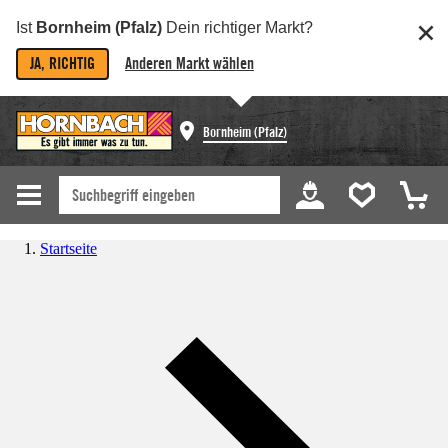
Ist
Bornheim (Pfalz)
Dein richtiger Markt?
JA, RICHTIG
Anderen Markt wählen
Bornheim (Pfalz)
Startseite