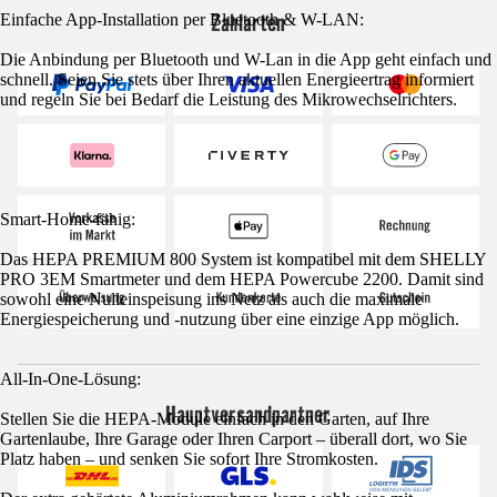
Zahlarten
Einfache App-Installation per Bluetooth & W-LAN:
Die Anbindung per Bluetooth und W-Lan in die App geht einfach und
schnell. Seien Sie stets über Ihren aktuellen Energieertrag informiert
und regeln Sie bei Bedarf die Leistung des Mikrowechselrichters.
Smart-Home-fähig:
Das HEPA PREMIUM 800 System ist kompatibel mit dem SHELLY
PRO 3EM Smartmeter und dem HEPA Powercube 2200. Damit sind
sowohl eine Nulleinspeisung ins Netz als auch die maximale
Energiespeicherung und -nutzung über eine einzige App möglich.
All-In-One-Lösung:
Hauptversandpartner
Stellen Sie die HEPA-Module einfach in den Garten, auf Ihre
Gartenlaube, Ihre Garage oder Ihren Carport – überall dort, wo Sie
Platz haben – und senken Sie sofort Ihre Stromkosten.