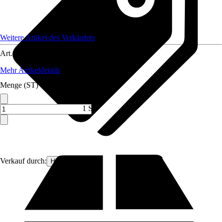
Weitere Artikel des Verkäufers
Art.-Nr.
12591665
Mehr Artikeldetails
Menge (ST)
1 ST
Verkauf durch:
HEPA Solar