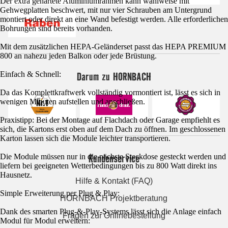
Der extra gehärtete Aluminiumrahmen kann wahlweise mit
Gehwegplatten beschwert, mit nur vier Schrauben am Untergrund
montiert oder direkt an eine Wand befestigt werden. Alle erforderlichen
Bohrungen sind bereits vorhanden.
Mit dem zusätzlichen HEPA-Geländerset passt das HEPA PREMIUM
800 an nahezu jeden Balkon oder jede Brüstung.
Darum zu HORNBACH
Einfach & Schnell:
Da das Komplettkraftwerk vollständig vormontiert ist, lässt es sich in
wenigen Minuten aufstellen und anschließen.
Praxistipp: Bei der Montage auf Flachdach oder Garage empfiehlt es
sich, die Kartons erst oben auf dem Dach zu öffnen. Im geschlossenen
Karton lassen sich die Module leichter transportieren.
Kundenservice
Die Module müssen nur in die nächste Steckdose gesteckt werden und
liefern bei geeigneten Wetterbedingungen bis zu 800 Watt direkt ins
Hausnetz.
Hilfe & Kontakt (FAQ)
Simple Erweiterung per Plug & Play:
HORNBACH Projektberatung
Dank des smarten Plug-&-Play-Systems lässt sich die Anlage einfach
Fragen zur Onlinebestellung
Modul für Modul erweitern: