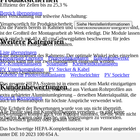
Effizienz der Zellen bis zu 25,3 %
Bereich überspringen
Bei Verschattung nur teilweise Abschaltung:
Verantwortlich für Produktsicherheit:
.
Siehe Herstellerinformationen
Da die Panels bereits in Rahmen und Unterkonstruktion integriert sind,
ist der Großteil der Montagearbeit ab Werk erledigt. Die Module lassen
sich einfach mit 40 x 40 cm Gehwegplatten beschweren; für jedes
Weitere Kategorien
Modul ist ein Einlegeblech enthalten.
Liste überspringen
Eine Besonderheit des Rahmens: Der optimale Winkel jedes einzelnen
Erneuerbare Energien
Photovoltaikanlagen
Balkonkraftwerke
Moduls kann mit nur zwei Handgriffen eingestellt werden.
PV-Komplettanlagen
Solarpanel
Kleinwindkraftanlagen
PV Unterkonstruktion
PV Stecker & Kabel
Höchstes Qualitätsniveau:
Zubehör für Photovoltaikanlagen
Wechselrichter
PV Speicher
Das gesamte HEPA-System ist in einem auf dem Markt einzigartigen
Kundenbewertungen
Aufklapprahmen verbaut, bestehend aus Vierkant-Rohrprofilen aus
extra gehärteter Aluminiumlegierung – derselben Materialqualität, die
Bereich überspringen
auch im Rennradsport für höchste Ansprüche verwendet wird.
Die Echtheit der Bewertungen wurde von uns nicht überprüft.
Alle Profile sind mit Kunststoffkappen versehen – es gibt keine
Bewertungen können auch von Kunden stammen, die die Ware nicht
scharfen Kanten oder Bleche, um Verletzungen zu vermeiden.
nachweislich genutzt oder gekauft haben.
Das hochwertige HEPA-Komplettkonzept ist zum Patent angemeldet
unter DE 10 2023 100 654 A.