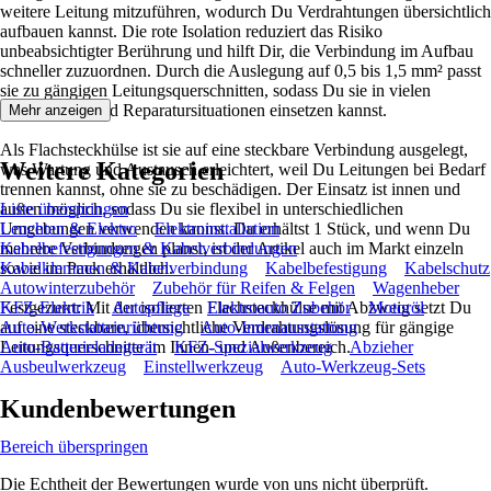
weitere Leitung mitzuführen, wodurch Du Verdrahtungen übersichtlich
aufbauen kannst. Die rote Isolation reduziert das Risiko
unbeabsichtigter Berührung und hilft Dir, die Verbindung im Aufbau
schneller zuzuordnen. Durch die Auslegung auf 0,5 bis 1,5 mm² passt
sie zu gängigen Leitungsquerschnitten, sodass Du sie in vielen
Installations- und Reparatursituationen einsetzen kannst.
Mehr anzeigen
Als Flachsteckhülse ist sie auf eine steckbare Verbindung ausgelegt,
Weitere Kategorien
was Wartung und Austausch erleichtert, weil Du Leitungen bei Bedarf
trennen kannst, ohne sie zu beschädigen. Der Einsatz ist innen und
außen möglich, sodass Du sie flexibel in unterschiedlichen
Liste überspringen
Umgebungen verwenden kannst. Du erhältst 1 Stück, und wenn Du
Leuchten & Elektro
Elektroinstallation
mehrere Verbindungen planst, ist der Artikel auch im Markt einzeln
Kabelbefestigungen & Kabelverbindungen
sowie im Pack erhältlich.
Kabelklemmen & Kabelverbindung
Kabelbefestigung
Kabelschutz
Autowinterzubehör
Zubehör für Reifen & Felgen
Wagenheber
Festgezurrt: Mit der isolierten Flachsteckhülse mit Abzweig setzt Du
KFZ-Elektrik
Autopflege
Elektroauto Zubehör
Motoröl
auf eine steckbare, übersichtliche Verdrahtungslösung für gängige
Auto-Werkstatteinrichtung
Auto-Innenausstattung
Leitungsquerschnitte im Innen- und Außenbereich.
Auto-Batterieladegerät
KFZ-Spezialwerkzeug
Abzieher
Ausbeulwerkzeug
Einstellwerkzeug
Auto-Werkzeug-Sets
Kundenbewertungen
Bereich überspringen
Die Echtheit der Bewertungen wurde von uns nicht überprüft.