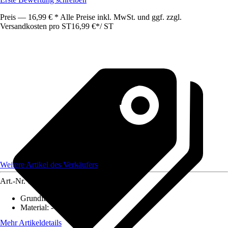
Preis — 16,99 € * Alle Preise inkl. MwSt. und ggf. zzgl.
Versandkosten pro ST
16,99 €
*
/
ST
Weitere Artikel des Verkäufers
Art.-Nr.
12584243
Grundfarbe
:
-
Material
:
-
Mehr Artikeldetails