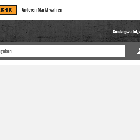
RICHTIG
Anderen Markt wählen
Sendungsverfolg