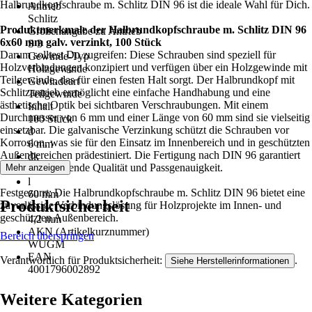
Halbrundkopfschraube m. Schlitz DIN 96 ist die ideale Wahl für Dich.
Antrieb
Schlitz
Produktmerkmale der Halbrundkopfschraube m. Schlitz DIN 96
Größenangabe zu Antrieb
6x60 mm galv. verzinkt, 100 Stück
S 3
Darum solltest Du zugreifen: Diese Schrauben sind speziell für
Gewinde-Typ
Holzverbindungen konzipiert und verfügen über ein Holzgewinde mit
Holzgewinde
Teilgewinde, das für einen festen Halt sorgt. Der Halbrundkopf mit
Gewindeart
Schlitzantrieb ermöglicht eine einfache Handhabung und eine
Teilgewinde
ästhetische Optik bei sichtbaren Verschraubungen. Mit einem
Inhalt
Durchmesser von 6 mm und einer Länge von 60 mm sind sie vielseitig
100 Stück
einsetzbar. Die galvanische Verzinkung schützt die Schrauben vor
d
Korrosion, was sie für den Einsatz im Innenbereich und in geschützten
6 mm
Außenbereichen prädestiniert. Die Fertigung nach DIN 96 garantiert
dk
eine gleichbleibende Qualität und Passgenauigkeit.
Mehr anzeigen
12 mm
l
Festgezurrt: Die Halbrundkopfschraube m. Schlitz DIN 96 bietet eine
60 mm
Produktsicherheit
zuverlässige Verbindungslösung für Holzprojekte im Innen- und
k
geschützten Außenbereich.
4,2 mm
AKN (Artikelkurznummer)
Bereich überspringen
WUGM
EAN
Verantwortlich für Produktsicherheit:
.
Siehe Herstellerinformationen
4001796002892
Weitere Kategorien