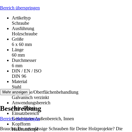
Bereich überspringen
Artikeltyp
Schraube
Ausführung
Holzschraube
Größe
6 x 60 mm
Länge
60 mm
Durchmesser
6 mm
DIN / EN / ISO
DIN 96
Material
Stahl
Oberfläche/Oberflächenbehandlung
Mehr anzeigen
Galvanisch verzinkt
Anwendungsbereich
Beschreibung
Holz, Dübel
Einsatzbereich
Bereich überspringen
Geschützter Außenbereich, Innen
Kopfform
Brauchst Du zuverlässige Schrauben für Deine Holzprojekte? Die
Halbrundkopf