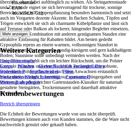
überzieht, ohne dabei aufdringlich zu wirken. Als Steingartenstaude
Einzelartikel
und Zierstaude eignet sie sich hervorragend für trockene, sonnige
EAN
Bereiche, wirkt in Gruppenpflanzung besonders harmonisch und setzt
4063654297512
auch im Vorgarten dezente Akzente. In flachen Schalen, Töpfen und
Trögen entwickelt sie sich als charmante Kübelpflanze und lässt sich
auf Terrasse oder Balkon als lockerer, hängender Begleiter einsetzen,
während sie in Kombination mit anderen genügsamen Stauden eine
Mehr anzeigen
attraktive Einfassung für Rabatten bildet. Am besten gedeiht
Gypsophila repens an einem warmen, vollsonnigen Standort in
Weitere Kategorien
durchlässigem, eher magerem, sandig-kiesigem und gern kalkhaltigem
Boden; Staunässe sollte unbedingt vermieden werden. Nach der
Hauptblüte empfiehlt sich ein leichter Rückschnitt, um die Polster
Liste überspringen
kompakt zu halten und eine Nachblüte anzuregen. Die robuste,
Garten
Pflanzen
Gartenpflanzen & Freilandpflanzen
winterharte Polsterpflanze ist nach dem Anwachsen erstaunlich
Bodendecker
Storchschnabel
Phlox
trockenheitsverträglich, benötigt nur sparsame Düngergaben und
Vinca minor-Kleines Immergrün
Zwergmispel
überzeugt als pflegeleichter Gartenstauden-Klassiker für naturnah
Weitere Bodendecker
gestaltete Steingärten, Trockenmauern und dauerhaft attraktive
Kundenbewertungen
Beetkanten.
Bereich überspringen
Die Echtheit der Bewertungen wurde von uns nicht überprüft.
Bewertungen können auch von Kunden stammen, die die Ware nicht
nachweislich genutzt oder gekauft haben.