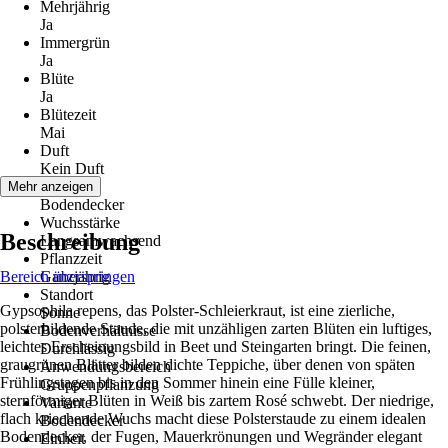
Mehrjährig
Ja
Immergrün
Ja
Blüte
Ja
Blütezeit
Mai
Duft
Kein Duft
Wuchs
Mehr anzeigen
Bodendecker
Wuchsstärke
Beschreibung
Langsamwachsend
Pflanzzeit
Bereich überspringen
Ganzjährig
Standort
Gypsophila repens, das Polster-Schleierkraut, ist eine zierliche,
Sonne
polsterbildende Staude, die mit unzähligen zarten Blüten ein luftiges,
Bodenverhältnisse
leichtes Erscheinungsbild in Beet und Steingarten bringt. Die feinen,
Durchlässig
graugrünen Blätter bilden dichte Teppiche, über denen von späten
Anwendungsbereich
Frühlingstagen bis in den Sommer hinein eine Fülle kleiner,
Gruppenpflanzung
sternförmiger Blüten in Weiß bis zartem Rosé schwebt. Der niedrige,
Variante
flach kriechende Wuchs macht diese Polsterstaude zu einem idealen
Bodendecker
Bodendecker, der Fugen, Mauerkrönungen und Wegränder elegant
Einheit