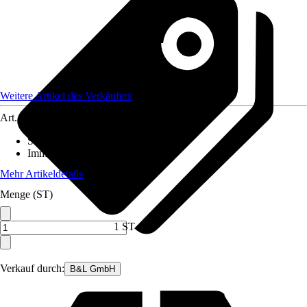
Weitere Artikel des Verkäufers
Art.-Nr.
12403031
Standort
:
Sonne
Immergrün
:
Ja
Mehr Artikeldetails
Menge (ST)
1 ST
Verkauf durch:
B&L GmbH