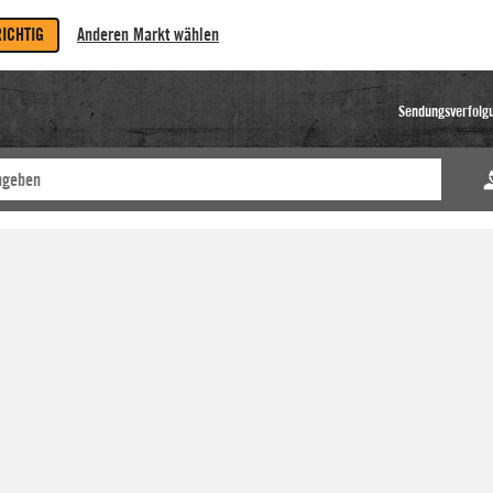
RICHTIG
Anderen Markt wählen
Sendungsverfolg