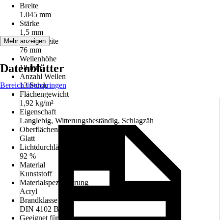
Breite
1.045 mm
Stärke
1,5 mm
Wellenbreite
Mehr anzeigen
76 mm
Wellenhöhe
Datenblätter
18 mm
Anzahl Wellen
Bereich überspringen
13 Stück
Flächengewicht
1,92 kg/m²
Eigenschaft
Langlebig, Witterungsbeständig, Schlagzäh
Oberflächenstruktur
Glatt
Lichtdurchlässigkeit
92 %
Material
Kunststoff
Materialspezifizierung
Acryl
Brandklasse
DIN 4102 B2
Geeignet für