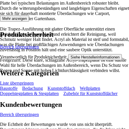
Platte bei typischen Belastungen im Außenbereich robuster bleibt.
Durch die witterungsbeständigen und langlebigen Eigenschaften eignet
sie sich für dauerhaft montierte Überdachungen wie Carport,
Hauseingang oder Gartenhaus.
Mehr anzeigen
Die Trapez-Ausführung mit glatter Oberfläche unterstützt einen
Produktsicherheit
gleichmäßigen Wasserablauf und erleichtert die Reinigung, weil
Schmutz weniger Halt findet. Acryl als Material ist steif und formstabil,
was die Platte bei großflächigen Anwendungen wie Überdachungen
Bereich überspringen
zuverlässig in Position hält und eine saubere Optik unterstützt.
Verantwortlich für Produktsicherheit:
.
Siehe Herstellerinformationen
Festgezurrt: Diese klare, schlagzähe Acryl-Trapezplatte ist eine stabile
Wahl für helle Überdachungen im Außenbereich, wenn Du Schutz vor
Regen und Sonne mit hoher Lichtdurchlässigkeit verbinden willst.
Weitere Kategorien
Liste überspringen
Baustoffe
Bedachung
Kunststoffdach
Wellplatten
Doppelstegplatten & Stegplatten
Zubehör für Kunststoffdächer
Kundenbewertungen
Bereich überspringen
Die Echtheit der Bewertungen wurde von uns nicht überprüft.