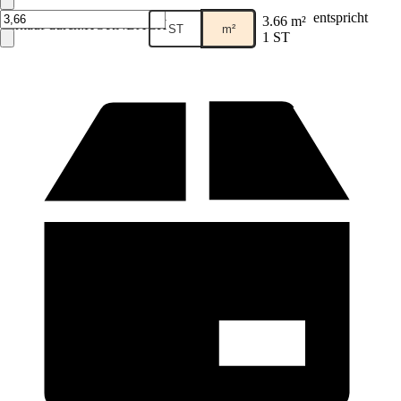
entspricht
3.66 m²
Verkauf durch:
HORNBACH
ST
m²
1 ST