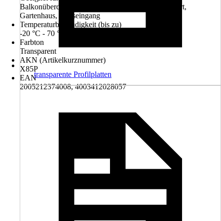
Balkonüberdachung, Terrassenüberdachung, Carport,
Gartenhaus, Hauseingang
Temperaturbeständigkeit (bis zu)
-20 °C - 70 °C
Farbton
Transparent
AKN (Artikelkurznummer)
X85P
transparente Profilplatten
EAN
2005212374008, 4003412028057