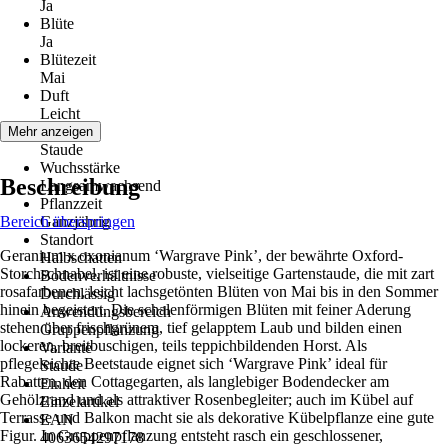
Ja
Blüte
Ja
Blütezeit
Mai
Duft
Leicht
Wuchs
Mehr anzeigen
Staude
Wuchsstärke
Beschreibung
Langsamwachsend
Pflanzzeit
Bereich überspringen
Ganzjährig
Standort
Geranium x oxonianum ‘Wargrave Pink’, der bewährte Oxford-
Halbschatten
Storchschnabel, ist eine robuste, vielseitige Gartenstaude, die mit zart
Bodenverhältnisse
rosafarbenen, leicht lachsgetönten Blüten von Mai bis in den Sommer
Durchlässig
hinein begeistert. Die schalenförmigen Blüten mit feiner Aderung
Anwendungsbereich
stehen über frischgrünem, tief gelapptem Laub und bilden einen
Gruppenpflanzung
lockeren, breitbuschigen, teils teppichbildenden Horst. Als
Variante
pflegeleichte Beetstaude eignet sich ‘Wargrave Pink’ ideal für
Staude
Rabatten, den Cottagegarten, als langlebiger Bodendecker am
Einheit
Gehölzrand und als attraktiver Rosenbegleiter; auch im Kübel auf
Einzelartikel
Terrasse und Balkon macht sie als dekorative Kübelpflanze eine gute
EAN
Figur. In Gruppenpflanzung entsteht rasch ein geschlossener,
4063654297178