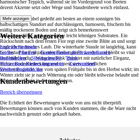
harmonischer Teppich, während sie im Vordergrund von Beeten
dezent Akzente setzt oder Wege und Staudenbeete weich einfasst.
Der Storchschnabel gedeiht am besten an einem sonnigen bis
Mehr anzeigen
halbschattigen Standort auf durchlässigem, humosem, frischem bis
mäßig trockenem Boden und zeigt sich bemerkenswert
Weitere Kategorien
anpassungsfähig auch gegenüber leicht lehmigen Substraten. Ein
Rückschnitt nach dem ersten Flor regt eine zweite Blüte an und sorgt
zugleich für frisches Laub. Die winterharte Staude ist langlebig, kann
Liste überspringen
bei Bedarf im Frühjahr oder Herbst geteilt werden und bleibt so vital
Garten
Pflanzen
Gartenpflanzen & Freilandpflanzen
und blühfreudig. ‘Wargrave Pink’ punktet mit natürlicher Eleganz,
Bodendecker
Storchschnabel
Phlox
dichter Bodenbedeckung und einem stets ordentlichen
Vinca minor-Kleines Immergrün
Zwergmispel
Erscheinungsbild, das vom späten Frühjahr bis in den Herbst wirkt; im
Weitere Bodendecker
Winter zieht sie je nach Witterung ein oder bleibt teilweise belaubt und
Kundenbewertungen
startet zuverlässig in die neue Saison.
Bereich überspringen
Die Echtheit der Bewertungen wurde von uns nicht überprüft.
Bewertungen können auch von Kunden stammen, die die Ware nicht
nachweislich genutzt oder gekauft haben.