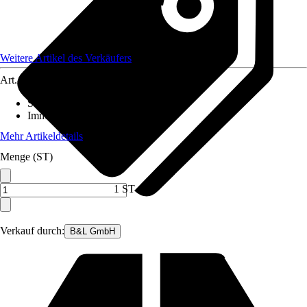
Weitere Artikel des Verkäufers
Art.-Nr.
12400292
Standort
:
Halbschatten
Immergrün
:
Ja
Mehr Artikeldetails
Menge (ST)
1 ST
Verkauf durch:
B&L GmbH