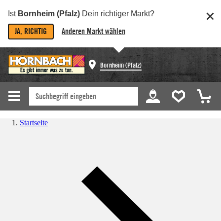
Ist
Bornheim (Pfalz)
Dein richtiger Markt?
JA, RICHTIG
Anderen Markt wählen
Bornheim (Pfalz)
Startseite