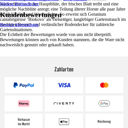
Rückschnitt nach der Hauptblüte, der frisches Blatt treibt und eine
Weitere Bodendecker
mögliche Nachblüte anregt; eine Teilung älterer Horste alle paar Jahre
Kundenbewertungen
erhält Vitalität und Wuchsdichte. So erweist sich Geranium
cantabrigiense ‘Biokovo’ als vielseitiger, langlebiger Gartenstrauch im
niedrigen Bereich und verlässlicher Bodendecker für zahlreiche
Bereich überspringen
Gartensituationen.
Die Echtheit der Bewertungen wurde von uns nicht überprüft.
Bewertungen können auch von Kunden stammen, die die Ware nicht
nachweislich genutzt oder gekauft haben.
Zahlarten