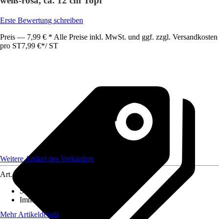
weiß-rosa, ca. 12 cm Topf
Erste Bewertung schreiben
Preis — 7,99 € * Alle Preise inkl. MwSt. und ggf. zzgl. Versandkosten
pro ST
7,99 €
*
/
ST
Weitere Artikel des Verkäufers
Art.-Nr.
12565958
Standort
:
Halbschatten
Immergrün
:
Ja
Mehr Artikeldetails