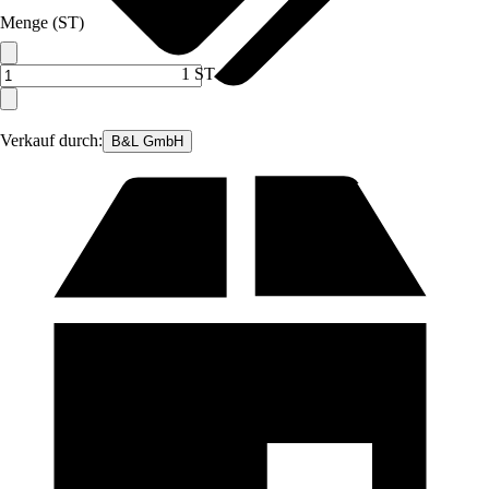
Menge (ST)
1 ST
Verkauf durch:
B&L GmbH