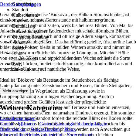
Bereich überspringen
Ganzjährig
Standort
Geranium cantabrigiense ‘Biokovo’, der Balkan-Storchschnabel, ist
Halbschatten
eine kompakte, robuste Gartenstaude mit halbimmergrünem,
Bodenverhältnisse
aromatischem Laub und zarten, weiß bis hellrosa Blüten. Von Mai bis
Durchlässig
Juli schmückt sich dieser Bodendecker mit schalenförmigen Blüten,
Anwendungsbereich
die einen zarten Rosahauch und oft rosige Adern zeigen, kontrastiert
Gruppenpflanzung
von rötlichen Staubgefäßen. Das handförmig geteilte, frischgrüne Laub
Variante
bildet dichte Polster, bleibt in milden Wintern attraktiv und nimmt im
Staude
Herbst eine warm rötliche bis bronzene Tönung an. Mit einer Höhe
Einheit
von etwa 20–25 cm und teppichbildendem Wuchs schließt die Sorte
Einzelartikel
zuverlässig Lücken, breitet sich rhizomartig, aber kontrolliert aus und
EAN
unterdrückt Unkraut auf natürliche Weise.
4063654852216
Ideal ist ‘Biokovo’ als Beetstaude im Staudenbeet, als flächige
Unterpflanzung unter Ziersträuchern und Rosen, für den Steingarten,
den Vorgarten, an Wegrändern als Einfassung sowie in
Mehr anzeigen
Gruppenpflanzung zur ruhigen Flächenbegrünung. Auch in
ausreichend großen Gefäßen lässt sich der pflegeleichte
Weitere Kategorien
Storchschnabel als Kübelpflanze auf Terrasse und Balkon einsetzen,
wo er einen harmonischen, naturnahen Eindruck erzeugt. Ein sonniger
bis halbschattiger Standort fördert die reichste Blüte; der Boden sollte
Liste überspringen
durchlässig, humos bis sandig-lehmig und eher mäßig trocken bis
Garten
Pflanzen
Gartenpflanzen & Freilandpflanzen
frisch sein, kurzzeitige Trockenphasen werden nach Anwachsen gut
Bodendecker
Storchschnabel
Phlox
toleriert. Pflegeleicht zeigt sich die Sorte mit einem leichten
Vinca minor-Kleines Immergrün
Zwergmispel