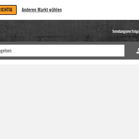
RICHTIG
Anderen Markt wählen
Sendungsverfolg