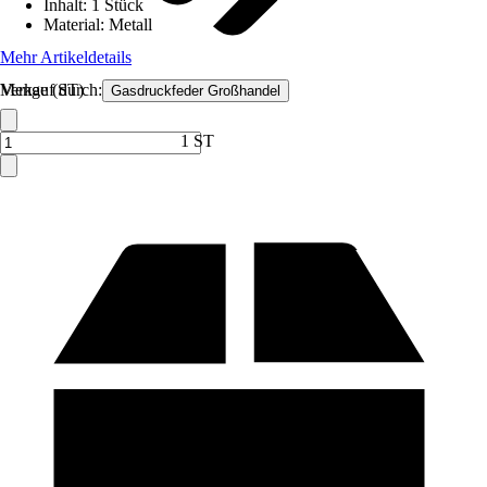
Inhalt
:
1 Stück
Material
:
Metall
Mehr Artikeldetails
Verkauf durch:
Menge (ST)
Gasdruckfeder Großhandel
1 ST