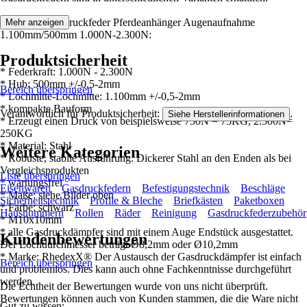
Merkmale Gasdruckfeder Pferdeanhänger Augenaufnahme
Mehr anzeigen
1.100mm/500mm 1.000N-2.300N:
Produktsicherheit
* Federkraft: 1.000N - 2.300N
* Hub: 500mm +/-0,5-2mm
Bereich überspringen
* Lochmitte-Lochmitte: 1.100mm +/-0,5-2mm
* kompakte Bauform
Verantwortlich für Produktsicherheit:
.
Siehe Herstellerinformationen
* Erzeugt einen Druck von beispielsweise 750N = 75KG, 2.500N=
250KG
* Material: Stahl
Weitere Kategorien
* Robuste, stabile Ausführung. Dickerer Stahl an den Enden als bei
Vergleichsprodukten
Liste überspringen
* wartungsfrei
Eisenwaren
Gasdruckfedern
Befestigungstechnik
Beschläge
* Maße: siehe Bilder oben
Sicherheitstechnik
Profile & Bleche
Briefkästen
Paketboxen
* Farbe: schwarz
Hausnummern
Rollen
Räder
Reinigung
Gasdruckfederzubehör
* M10x10mm
* alle Gasdruckdämpfer sind mit einem Auge Endstück ausgestattet.
Kundenbewertungen
Der Lochdurchmesser beträgt Ø8,2mm oder Ø10,2mm
* Marke: RhedexX® Der Austausch der Gasdruckdämpfer ist einfach
Bereich überspringen
und problemlos. Dies kann auch ohne Fachkenntnisse durchgeführt
werden.
Die Echtheit der Bewertungen wurde von uns nicht überprüft.
Bewertungen können auch von Kunden stammen, die die Ware nicht
Gut zu wissen: