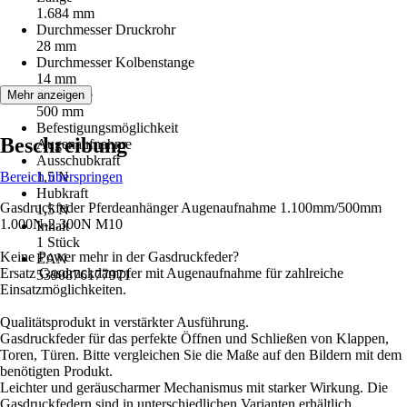
1.684 mm
Durchmesser Druckrohr
28 mm
Durchmesser Kolbenstange
14 mm
Hublänge
Mehr anzeigen
500 mm
Befestigungsmöglichkeit
Beschreibung
Augenaufnahme
Ausschubkraft
Bereich überspringen
1,5 N
Hubkraft
Gasdruckfeder Pferdeanhänger Augenaufnahme 1.100mm/500mm
1,5 N
1.000N-2.300N M10
Inhalt
1 Stück
Keine Power mehr in der Gasdruckfeder?
EAN
Ersatz Gasdruckdämpfer mit Augenaufnahme für zahlreiche
5390876177971
Einsatzmöglichkeiten.
Qualitätsprodukt in verstärkter Ausführung.
Gasdruckfeder für das perfekte Öffnen und Schließen von Klappen,
Toren, Türen. Bitte vergleichen Sie die Maße auf den Bildern mit dem
benötigten Produkt.
Leichter und geräuscharmer Mechanismus mit starker Wirkung. Die
Gasdruckfedern sind in unterschiedlichen Varianten erhältlich.