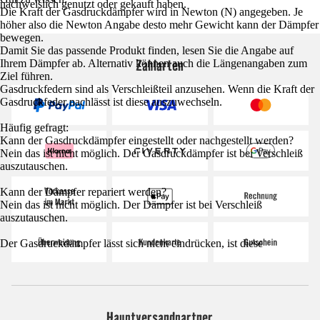
nachweislich genutzt oder gekauft haben.
Die Kraft der Gasdruckdämpfer wird in Newton (N) angegeben. Je
höher also die Newton Angabe desto mehr Gewicht kann der Dämpfer
bewegen.
Damit Sie das passende Produkt finden, lesen Sie die Angabe auf
Zahlarten
Ihrem Dämpfer ab. Alternativ können auch die Längenangaben zum
Ziel führen.
Gasdruckfedern sind als Verschleißteil anzusehen. Wenn die Kraft der
Gasdruckfeder nachlässt ist diese auszuwechseln.
Häufig gefragt:
Kann der Gasdruckdämpfer eingestellt oder nachgestellt werden?
Nein das ist nicht möglich. Der Gasdruckdämpfer ist bei Verschleiß
auszutauschen.
Kann der Dämpfer repariert werden?
Nein das ist nicht möglich. Der Dämpfer ist bei Verschleiß
auszutauschen.
Der Gasdruckdämpfer lässt sich nicht eindrücken, ist diese
Hauptversandpartner