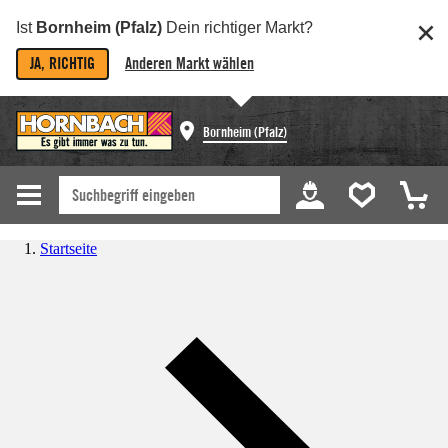
Ist
Bornheim (Pfalz)
Dein richtiger Markt?
JA, RICHTIG
Anderen Markt wählen
Bornheim (Pfalz)
Startseite