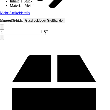
Inhalt
:
1 Stück
Material
:
Metall
Mehr Artikeldetails
Verkauf durch:
Menge (ST)
Gasdruckfeder Großhandel
1 ST