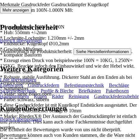
Merkmale Gasdruckfeder Gasdruckdämpfer Kugelkopf
1.210mm/550mm 100N-1.000N M8:
Mehr anzeigen
Produktsicherheit
* Ausschubkraft: 100N - 1.000N
* Hub: 550mm +/-2mm
* Lochmitte-Lochmitte: 1.210mm +/- 2mm
Bereich überspringen
* Endstücke: Kugelkopf Ø10,2mm
* Gewinde M8x9mm
Verantwortlich für Produktsicherheit:
.
Siehe Herstellerinformationen
* kompakte Bauform
* Erzeugt einen Druck von beispielsweise 100N = 10KG, 1.250N=
125KG. Beachte jedoch den Einbauwinkel und wie der Hebel wirkt.
Weitere Kategorien
* Material: Stahl
* Robuste, stabile Ausführung. Dickerer Stahl an den Enden als bei
Liste überspringen
Vergleichsprodukten
Eisenwaren
Gasdruckfedern
Befestigungstechnik
Beschläge
* wartungsfrei
Sicherheitstechnik
Profile & Bleche
Briefkästen
Paketboxen
* Maße: siehe Bilder oben
Hausnummern
Rollen
Räder
Reinigung
Gasdruckfederzubehör
* Farbe: schwarz, silbern
* diese Gasdruckfeder ist mit Kugelkopf Endstücken ausgestattet. Der
Kundenbewertungen
Kugelkopf Durchmesser beträgt Ø 10mm
* Marke: RhedexX® Der Austausch der Gasdruckdämpfer ist einfach
Bereich überspringen
und problemlos. Dies kann auch ohne Fachkenntnisse durchgeführt
werden.
Die Echtheit der Bewertungen wurde von uns nicht überprüft.
Bewertungen können auch von Kunden stammen, die die Ware nicht
Gut zu wissen: