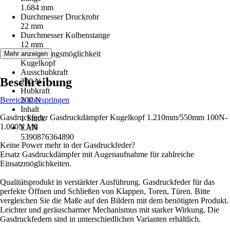
1.684 mm
Durchmesser Druckrohr
22 mm
Durchmesser Kolbenstange
12 mm
Befestigungsmöglichkeit
Mehr anzeigen
Kugelkopf
Ausschubkraft
Beschreibung
200 N
Hubkraft
Bereich überspringen
200 N
Inhalt
Gasdruckfeder Gasdruckdämpfer Kugelkopf 1.210mm/550mm 100N-
1 Stück
1.000N M8
EAN
5390876364890
Keine Power mehr in der Gasdruckfeder?
Ersatz Gasdruckdämpfer mit Augenaufnahme für zahlreiche
Einsatzmöglichkeiten.
Qualitätsprodukt in verstärkter Ausführung. Gasdruckfeder für das
perfekte Öffnen und Schließen von Klappen, Toren, Türen. Bitte
vergleichen Sie die Maße auf den Bildern mit dem benötigten Produkt.
Leichter und geräuscharmer Mechanismus mit starker Wirkung. Die
Gasdruckfedern sind in unterschiedlichen Varianten erhältlich.