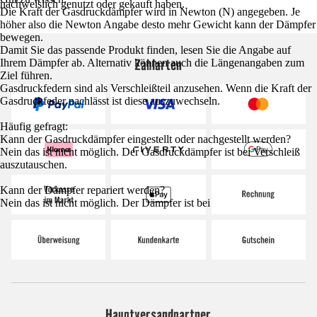
nachweislich genutzt oder gekauft haben.
Die Kraft der Gasdruckdämpfer wird in Newton (N) angegeben. Je
höher also die Newton Angabe desto mehr Gewicht kann der Dämpfer
bewegen.
Damit Sie das passende Produkt finden, lesen Sie die Angabe auf
Zahlarten
Ihrem Dämpfer ab. Alternativ können auch die Längenangaben zum
Ziel führen.
Gasdruckfedern sind als Verschleißteil anzusehen. Wenn die Kraft der
Gasdruckfeder nachlässt ist diese auszuwechseln.
Häufig gefragt:
Kann der Gasdruckdämpfer eingestellt oder nachgestellt werden?
Nein das ist nicht möglich. Der Gasdruckdämpfer ist bei Verschleiß
auszutauschen.
Kann der Dämpfer repariert werden?
Nein das ist nicht möglich. Der Dämpfer ist bei
Hauptversandpartner