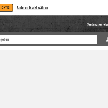
RICHTIG
Anderen Markt wählen
Sendungsverfolg