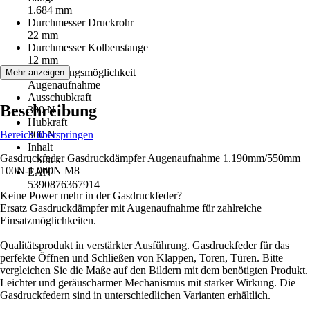
1.684 mm
Durchmesser Druckrohr
22 mm
Durchmesser Kolbenstange
12 mm
Befestigungsmöglichkeit
Mehr anzeigen
Augenaufnahme
Ausschubkraft
Beschreibung
300 N
Hubkraft
Bereich überspringen
300 N
Inhalt
Gasdruckfeder Gasdruckdämpfer Augenaufnahme 1.190mm/550mm
1 Stück
100N-1.000N M8
EAN
5390876367914
Keine Power mehr in der Gasdruckfeder?
Ersatz Gasdruckdämpfer mit Augenaufnahme für zahlreiche
Einsatzmöglichkeiten.
Qualitätsprodukt in verstärkter Ausführung. Gasdruckfeder für das
perfekte Öffnen und Schließen von Klappen, Toren, Türen. Bitte
vergleichen Sie die Maße auf den Bildern mit dem benötigten Produkt.
Leichter und geräuscharmer Mechanismus mit starker Wirkung. Die
Gasdruckfedern sind in unterschiedlichen Varianten erhältlich.