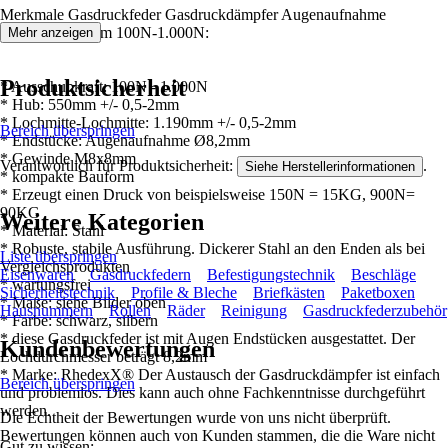
Merkmale Gasdruckfeder Gasdruckdämpfer Augenaufnahme
1.190mm/550mm 100N-1.000N:
Mehr anzeigen
Produktsicherheit
* Ausschubkraft: 100N - 1.000N
* Hub: 550mm +/- 0,5-2mm
* Lochmitte-Lochmitte: 1.190mm +/- 0,5-2mm
Bereich überspringen
* Endstücke: Augenaufnahme Ø8,2mm
* Gewinde M8x8mm
Verantwortlich für Produktsicherheit:
.
Siehe Herstellerinformationen
* kompakte Bauform
* Erzeugt einen Druck von beispielsweise 150N = 15KG, 900N=
90KG
Weitere Kategorien
* Material: Stahl
* Robuste, stabile Ausführung. Dickerer Stahl an den Enden als bei
Liste überspringen
Vergleichsprodukten
Eisenwaren
Gasdruckfedern
Befestigungstechnik
Beschläge
* wartungsfrei
Sicherheitstechnik
Profile & Bleche
Briefkästen
Paketboxen
* Maße: siehe Bilder oben
Hausnummern
Rollen
Räder
Reinigung
Gasdruckfederzubehör
* Farbe: schwarz, silbern
* diese Gasdruckfeder ist mit Augen Endstücken ausgestattet. Der
Kundenbewertungen
Lochdurchmesser beträgt 8,2mm
* Marke: RhedexX® Der Austausch der Gasdruckdämpfer ist einfach
Bereich überspringen
und problemlos. Dies kann auch ohne Fachkenntnisse durchgeführt
werden.
Die Echtheit der Bewertungen wurde von uns nicht überprüft.
Bewertungen können auch von Kunden stammen, die die Ware nicht
Gut zu wissen: