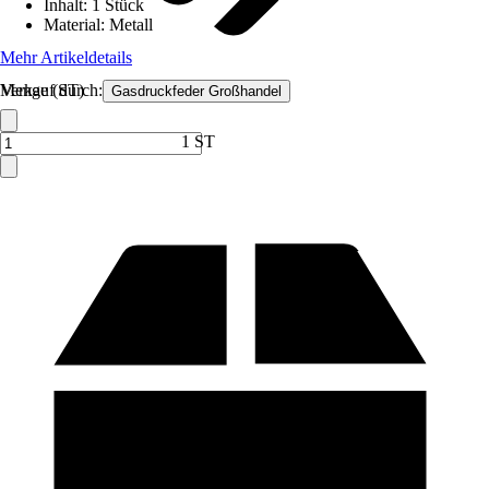
Inhalt
:
1 Stück
Material
:
Metall
Mehr Artikeldetails
Verkauf durch:
Menge (ST)
Gasdruckfeder Großhandel
1 ST