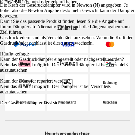
nachweislich genutzt oder gekauft haben.
Die Kraft der Gasdruckdämpfer wird in Newton (N) angegeben. Je
höher also die Newton Angabe desto mehr Gewicht kann der Dämpfer
bewegen.
Damit Sie das passende Produkt finden, lesen Sie die Angabe auf
Zahlarten
Ihrem Dämpfer ab. Alternativ können auch die Längenangaben zum
Ziel führen.
Gasdruckfedern sind als Verschleißteil anzusehen. Wenn die Kraft der
Gasdruckfeder nachlässt ist diese auszuwechseln.
Häufig gefragt:
Kann der Gasdruckdämpfer eingestellt oder nachgestellt werden?
Nein das ist nicht möglich. Der Gasdruckdämpfer ist bei Verschleiß
auszutauschen.
Kann der Dämpfer repariert werden?
Nein das ist nicht möglich. Der Dämpfer ist bei Verschleiß
auszutauschen.
Der Gasdruckdämpfer lässt sich
Hauptversandpartner