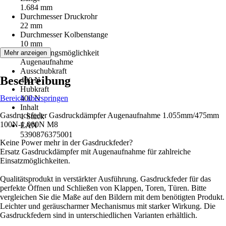
1.684 mm
Durchmesser Druckrohr
22 mm
Durchmesser Kolbenstange
10 mm
Befestigungsmöglichkeit
Mehr anzeigen
Augenaufnahme
Ausschubkraft
Beschreibung
400 N
Hubkraft
Bereich überspringen
400 N
Inhalt
Gasdruckfeder Gasdruckdämpfer Augenaufnahme 1.055mm/475mm
1 Stück
100N-1.000N M8
EAN
5390876375001
Keine Power mehr in der Gasdruckfeder?
Ersatz Gasdruckdämpfer mit Augenaufnahme für zahlreiche
Einsatzmöglichkeiten.
Qualitätsprodukt in verstärkter Ausführung. Gasdruckfeder für das
perfekte Öffnen und Schließen von Klappen, Toren, Türen. Bitte
vergleichen Sie die Maße auf den Bildern mit dem benötigten Produkt.
Leichter und geräuscharmer Mechanismus mit starker Wirkung. Die
Gasdruckfedern sind in unterschiedlichen Varianten erhältlich.