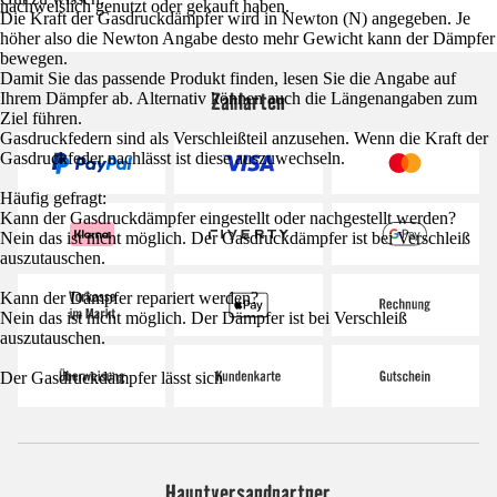
nachweislich genutzt oder gekauft haben.
Die Kraft der Gasdruckdämpfer wird in Newton (N) angegeben. Je
höher also die Newton Angabe desto mehr Gewicht kann der Dämpfer
bewegen.
Damit Sie das passende Produkt finden, lesen Sie die Angabe auf
Zahlarten
Ihrem Dämpfer ab. Alternativ können auch die Längenangaben zum
Ziel führen.
Gasdruckfedern sind als Verschleißteil anzusehen. Wenn die Kraft der
Gasdruckfeder nachlässt ist diese auszuwechseln.
Häufig gefragt:
Kann der Gasdruckdämpfer eingestellt oder nachgestellt werden?
Nein das ist nicht möglich. Der Gasdruckdämpfer ist bei Verschleiß
auszutauschen.
Kann der Dämpfer repariert werden?
Nein das ist nicht möglich. Der Dämpfer ist bei Verschleiß
auszutauschen.
Der Gasdruckdämpfer lässt sich
Hauptversandpartner