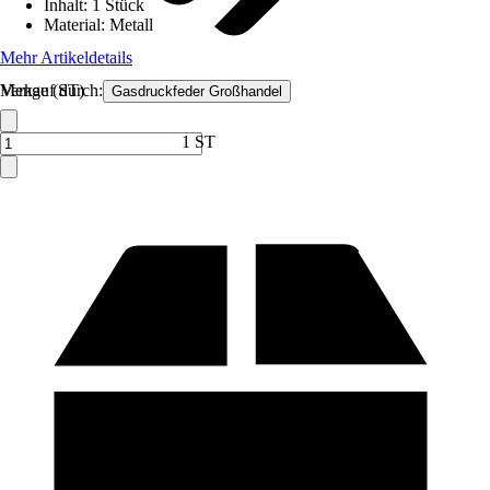
Inhalt
:
1 Stück
Material
:
Metall
Mehr Artikeldetails
Verkauf durch:
Menge (ST)
Gasdruckfeder Großhandel
1 ST