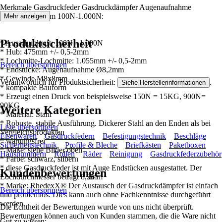
Merkmale Gasdruckfeder Gasdruckdämpfer Augenaufnahme
1.055mm/475mm 100N-1.000N:
Mehr anzeigen
Produktsicherheit
* Ausschubkraft: 100N - 1.000N
* Hub: 475mm +/- 0,5-2mm
* Lochmitte-Lochmitte: 1.055mm +/- 0,5-2mm
Bereich überspringen
* Endstücke: Augenaufnahme Ø8,2mm
* Gewinde M8x8mm
Verantwortlich für Produktsicherheit:
.
Siehe Herstellerinformationen
* kompakte Bauform
* Erzeugt einen Druck von beispielsweise 150N = 15KG, 900N=
90KG
Weitere Kategorien
* Material: Stahl
* Robuste, stabile Ausführung. Dickerer Stahl an den Enden als bei
Liste überspringen
Vergleichsprodukten
Eisenwaren
Gasdruckfedern
Befestigungstechnik
Beschläge
* wartungsfrei
Sicherheitstechnik
Profile & Bleche
Briefkästen
Paketboxen
* Maße: siehe Bilder oben
Hausnummern
Rollen
Räder
Reinigung
Gasdruckfederzubehör
* Farbe: schwarz, silbern
* diese Gasdruckfeder ist mit Auge Endstücken ausgestattet. Der
Kundenbewertungen
Lochdurchmesser beträgt 8,2mm
* Marke: RhedexX® Der Austausch der Gasdruckdämpfer ist einfach
Bereich überspringen
und problemlos. Dies kann auch ohne Fachkenntnisse durchgeführt
werden.
Die Echtheit der Bewertungen wurde von uns nicht überprüft.
Bewertungen können auch von Kunden stammen, die die Ware nicht
Gut zu wissen: