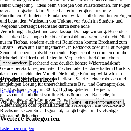
seiner Umgebung – ideal beim Verlegen von Pflastersteinen, für Fugen
oder als Tragschicht. Im Pflasterbau erfüllt er gleich mehrere
Funktionen: Er bildet das Fundament, wirkt stabilisierend in den Fugen
und beugt dem Wachstum von Unkraut vor. Auch im Straßen- und
Wegebau überzeugt Brechsand durch seine hohe
Verdichtungsfähigkeit und zuverlässige Drainagewirkung. Besonders
bei starken Belastungen bleibt er formstabil und verrutscht nicht. Nicht
nur im Tiefbau, sondern auch auf Reitplätzen kommt Brechsand zum
Einsatz – etwa auf Trainingsflächen, in Paddocks oder auf Laufwegen.
Seine trittsicheren, rutschhemmenden Eigenschaften erhöhen dort die
Sicherheit für Pferd und Reiter. Im Vergleich zu herkömmlichem
Bausand, bietet Brechsand eine deutlich höhere Widerstandskraft.
Mehr anzeigen
Gerade bei stark frequentierten Flächen oder bei dauerhaftem Druck ist
das ein entscheidender Vorteil. Die kantige Körnung wirkt wie ein
Produktsicherheit
natürliches Widerlager und macht diesen Sand zu einer robusten und
langlebigen Lösung für unterschiedlichste Bau- und Gartenprojekte.
Der Brechsand wird im 500-kg-BigBag geliefert – bequem,
Bereich überspringen
platzsparend und direkt vor Ihre Haustür oder zur Baustelle, frei
Bordsteinkante. Ob für private Bauvorhaben, gewerbliche
Verantwortlich für Produktsicherheit:
.
Siehe Herstellerinformationen
Außenanlagen oder Spezialflächen im Pferdesport: Mit GALAMIO
Brechsand setzen Sie auf Qualität, Langlebigkeit und vielseitige
Einsatzmöglichkeiten.
Weitere Kategorien
Liste überspringen