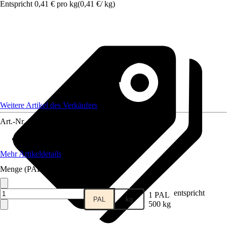
Entspricht 0,41 € pro kg
(
0,41 €
/
kg
)
Weitere Artikel des Verkäufers
Art.-Nr.
12613054
Inhalt in kg
:
500 kg
Mehr Artikeldetails
Menge (PAL)
entspricht
1 PAL
PAL
kg
500 kg