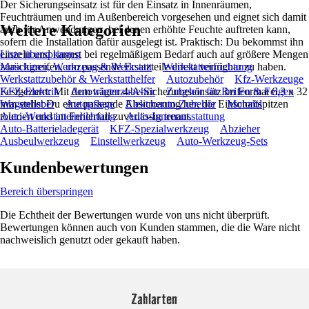
Der Sicherungseinsatz ist für den Einsatz in Innenräumen,
Feuchträumen und im Außenbereich vorgesehen und eignet sich damit
Weitere Kategorien
auch für Anwendungen, bei denen erhöhte Feuchte auftreten kann,
sofern die Installation dafür ausgelegt ist. Praktisch: Du bekommst ihn
einzeln und kannst bei regelmäßigem Bedarf auch auf größere Mengen
Liste überspringen
zurückgreifen, um passende Ersatzteile direkt verfügbar zu haben.
Maschinen, Werkzeug & Werkstatt
Werkstatteinrichtung
Werkstattzubehör & Werkstatthelfer
Autozubehör
Kfz-Werkzeuge
Festgezurrt: Mit dem trägen 4-A-Sicherungseinsatz im Format 6,3 x 32
KFZ-Elektrik
Autowinterzubehör
Zubehör für Reifen & Felgen
mm stellst Du eine passende Absicherung her, die Einschaltspitzen
Wagenheber
Autopflege
Elektroauto Zubehör
Motoröl
toleriert und im Fehlerfall zuverlässig trennt.
Auto-Werkstatteinrichtung
Auto-Innenausstattung
Auto-Batterieladegerät
KFZ-Spezialwerkzeug
Abzieher
Ausbeulwerkzeug
Einstellwerkzeug
Auto-Werkzeug-Sets
Kundenbewertungen
Bereich überspringen
Die Echtheit der Bewertungen wurde von uns nicht überprüft.
Bewertungen können auch von Kunden stammen, die die Ware nicht
nachweislich genutzt oder gekauft haben.
Zahlarten