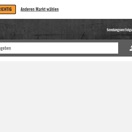
RICHTIG
Anderen Markt wählen
Sendungsverfolg