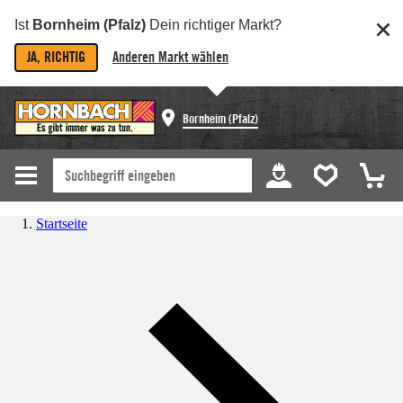
Ist
Bornheim (Pfalz)
Dein richtiger Markt?
JA, RICHTIG
Anderen Markt wählen
Bornheim (Pfalz)
Startseite