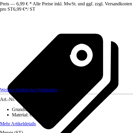
Preis — 6,99 € * Alle Preise inkl. MwSt. und ggf. zzgl. Versandkosten
pro ST
6,99 €
*
/
ST
Weitere Artikel des Verkäufers
Art.-Nr.
12583976
Grundfarbe
:
-
Material
:
Glas
Mehr Artikeldetails
Menge (ST)