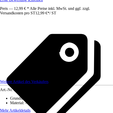
Preis — 12,99 € * Alle Preise inkl. MwSt. und ggf. zzgl.
Versandkosten pro ST
12,99 €
*
/
ST
Weitere Artikel des Verkäufers
Art.-Nr.
12584136
Grundfarbe
:
-
Material
:
-
Mehr Artikeldetails