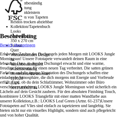
Gut Lichtbeständig
Verarbeitung
Wand einkleistern
Entfernen von Tapeten
Restlos trocken abziehbar
Kollektion/Tapetenbuch
Looks
Beschreibung
Maße (BxH)
350 x 270 cm
Bereich überspringen
Format
Quer
Erlebe den Zauber des Dschungels jeden Morgen mit LOOKS Jungle
Wiederholendes Design
Morningsun! Unsere Fototapete verwandelt deinen Raum in eine
Ja
lebendige Oase, in der der Dschungel erwacht und eine warme,
Waschbeständigkeit
freudige Stimmung für einen neuen Tag verbreitet. Die satten grünen
Waschbeständig
Farbtöne und die üppige Vegetation des Dschungels schaffen eine
Herstellerartikelnummer
einladende Atmosphäre, die dich morgens mit Energie und Vorfreude
121028
erfüllt. Egal, ob du dein Schlafzimmer, Wohnzimmer oder Büro
EAN
verschönern möchtest, LOOKS Jungle Morningsun wird sicherlich ein
5011583565744
Lächeln auf dein Gesicht zaubern. Für den absoluten Finishing Touch,
kombiniere LOOKS Trianglefür mit einer matten Wandfarbe aus
unserer Kollektion,z.B.: LOOKS Leaf Green (Artnr. 61-237)Unsere
Fototapeten auf Vlies sind einfach zu tapetzieren und langlebig. Sie
bieten nicht nur ein visuelles Highlight, sondern sind auch pflegeleicht
und von hoher Qualität.