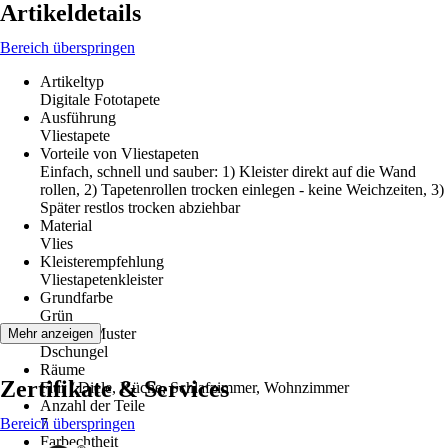
Artikeldetails
Bereich überspringen
Artikeltyp
Digitale Fototapete
Ausführung
Vliestapete
Vorteile von Vliestapeten
Einfach, schnell und sauber: 1) Kleister direkt auf die Wand
rollen, 2) Tapetenrollen trocken einlegen - keine Weichzeiten, 3)
Später restlos trocken abziehbar
Material
Vlies
Kleisterempfehlung
Vliestapetenkleister
Grundfarbe
Grün
Dekor / Muster
Mehr anzeigen
Dschungel
Räume
Zertifikate & Services
Flur / Diele, Küche, Schlafzimmer, Wohnzimmer
Anzahl der Teile
Bereich überspringen
7
Farbechtheit